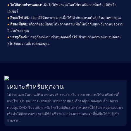
●
โลโก้แบบกำหนดเอง:
เพิ่มโลโก้ของคุณโดยใช้เทคนิคการพิมพ์ 3 มิติหรือ
เลเซอร์
●
สีของไฟ LED:
เลือกสีได้หลากหลายเพื่อให้เข้ากับแบรนด์หรือธีมงานของคุณ
●
สีของมือจับ:
เลือกสีของมือจับได้หลากหลายเพื่อให้เข้ากับสุนทรียภาพของงาน
อีเวนต์ของคุณ
●
บรรจุภัณฑ์:
บรรจุภัณฑ์แบบกำหนดเองเพื่อให้เข้ากับภาพลักษณ์แบรนด์และ
สไตล์ของงานอีเวนต์ของคุณ
เหมาะสำหรับทุกงาน
ไม่ว่าคุณจะจัดคอนเสิร์ต เทศดนตรี งานส่งเสริมการขายของบริษัท หรือปาร์ตี้
แท่งไฟ LED ของเราจะช่วยเพิ่มบรรยากาศและดึงดูดผู้ชมของคุณ ตั้งแต่การ
ควบคุม DMX ไปจนถึงการซิงโครไนซ์เสียง แท่งไฟเหล่านี้ได้รับการออกแบบมา
เพื่อทำให้กิจกรรมของคุณมีชีวิตชีวาและสร้างความทรงจำที่ยั่งยืนให้กับผู้เข้า
ร่วมงาน