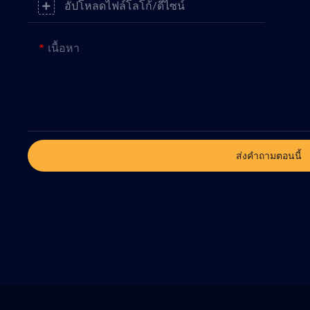
อัปโหลดไฟล์โลโก้/ดีไซน์
เนื้อหา
ส่งคำถามตอนนี้