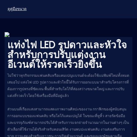
ดูคู่มือขนาด
แท่งไฟ LED รูปดาวและหัวใจ
สำหรับการปรับแต่งงาน
อีเวนต์ให้รวดเร็วยิ่งขึ้น
ไม่ใช่ว่าทุกกิจกรรมแฟนคลับหรือแคมเปญแบรนด์จะต้องใช้แม่พิมพ์ใหม่ทั้งหมด
เสมอไป แท่งไฟ LED รูปดาวและหัวใจนี้ได้รับการออกแบบมาสำหรับโครงการที่
ต้องการรูปทรงที่ชัดเจน พื้นที่สำหรับโลโก้ที่ส่องสว่างขนาดใหญ่ และการปรับ
แต่งที่รวดเร็วโดยใช้เครื่องมือที่มีอยู่แล้ว
ส่วนบนที่เรืองแสงสามารถแสดงภาพงานศิลปะของงาน กราฟิกของผู้สนับสนุน
การออกแบบของแฟนคลับ หรือโลโก้แคมเปญได้ ในขณะที่หูหิ้ว สายรัดข้อมือ
และบรรจุภัณฑ์สามารถปรับได้สำหรับการแจกจ่ายจำนวนมากในงานต่างๆ เป็น
ตัวเลือกที่ใช้งานได้จริงสำหรับคอนเสิร์ต งานพบปะแฟนคลับ งานส่งเสริมการ
ขาย การแสดงสำหรับเยาวชน การเปิดตัวแบรนด์ และของแจกผู้ชมตามธีม