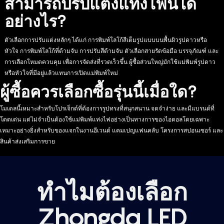
สามารถปรับแต่งแท่งไฟนี้ได้
อย่างไร?
ตัวเลือกการปรับแต่งหลักๆ ได้แก่ การพิมพ์โลโก้สีเต็มรูปแบบบนพื้นผิวรูปดาวหรือ
หัวใจ การพิมพ์โลโก้ที่ด้ามจับ การปรับสีด้ามจับ ตัวเลือกสายรัดข้อมือ บรรจุภัณฑ์ และ
การเลือกโหมดควบคุม เพื่อการจัดส่งที่รวดเร็วขึ้น ผู้ซื้อส่วนใหญ่มักใช้แม่พิมพ์รูปดาว
หรือหัวใจที่มีอยู่แล้วแทนการเปิดแม่พิมพ์ใหม่
ผู้ซื้อควรเลือกซื้อรุ่นนี้เมื่อใด?
โมเดลนี้เหมาะสำหรับโปรเจ็กต์ที่ต้องการรูปทรงที่สนุกสนาน จดจำง่าย และมีแบรนด์ที่
โดดเด่น แต่ไม่จำเป็นต้องใช้แม่พิมพ์แท่งไฟอย่างเป็นทางการของไอดอลโดยเฉพาะ
เหมาะอย่างยิ่งสำหรับของแจกในงานอีเวนต์ แคมเปญแฟนคลับ โครงการสปอนเซอร์ และ
สินค้าส่งเสริมการขาย
ทำไมต้องเลือก
Zhongda LED