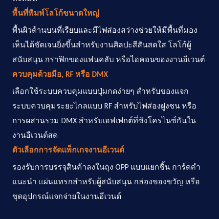
พื้นที่พิมพ์โลโก้ขนาดใหญ่
พื้นผิวด้านบนที่เรียบและมีไฟส่องสว่างช่วยให้มีพื้นที่มอง
เห็นได้ชัดเจนยิ่งขึ้นสำหรับงานศิลปะสีสันสดใส โลโก้ผู้
สนับสนุน กราฟิกของแฟนคลับ หรือไอคอนของงานอีเวนต์
ควบคุมด้วยมือ, RF หรือ DMX
เลือกใช้ระบบควบคุมแบบปุ่มกดง่ายๆ สำหรับของแจก
ระบบควบคุมระยะไกลแบบ RF สำหรับไฟส่องฝูงชน หรือ
การผสานรวม DMX สำหรับเอฟเฟกต์ที่ซิงโครไนซ์กันใน
งานอีเวนต์สด
ตัวเลือกการจัดแพ็กเกจงานอีเวนต์
รองรับการบรรจุสินค้าลงในถุง OPP แบบแยกชิ้น การ์ดคำ
แนะนำ แผ่นแทรกสำหรับผู้สนับสนุน กล่องของขวัญ หรือ
ชุดอุปกรณ์แจกจ่ายในงานอีเวนต์