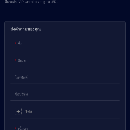
ดื่มระดับ VIP แตกต่างจากฐาน LED
ขนาดใหญ่ ฉลาก EL แบบยืดหยุ่นขนาด
0.3 มม. ของเราสามารถพันรอบส่วนโค้ง
ของขวดได้อย่างแนบเนียน มาพร้อม
ฐานอินเวอร์เตอร์แบบพิเศษสำหรับขวด
ส่งคำถามของคุณ
ก้นแบน (วอดก้า/จิน) และก้นนูน
(แชมเปญ) มีให้เลือกทั้งโหมดคงที่ราคา
ชื่อ
ประหยัด หรือโหมดกระพริบตามลำดับ
แบบโปรแกรมได้ระดับพรีเมียม
อีเมล
โทรศัพท์
ชื่อบริษัท
ไฟล์
เนื้อหา