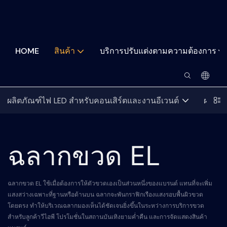
HOME
สินค้า
บริการปรับแต่งตามความต้องการ
ผลิตภัณฑ์ไฟ LED สำหรับคอนเสิร์ตและงานอีเวนต์
ผลิตภั
ฉลากขวด EL
ฉลากขวด EL ใช้เมื่อต้องการให้ตัวขวดเองเป็นส่วนหนึ่งของแบรนด์ แทนที่จะเพิ่ม
แสงสว่างเฉพาะที่ฐานหรือด้านบน ฉลากจะพันกราฟิกเรืองแสงรอบพื้นผิวขวด
โดยตรง ทำให้บริเวณฉลากมองเห็นได้ชัดเจนยิ่งขึ้นในระหว่างการบริการขวด
สำหรับลูกค้าวีไอพี โปรโมชั่นในสถานบันเทิงยามค่ำคืน และการจัดแสดงสินค้า