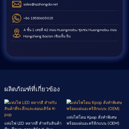
sales@szzhongda.net
+86 13530605015
A ชั้น 1 เลขที่ 42 ถนน Huangmabu ชุมชน Huangmabu ถนน
Hangcheng Bao'an เซินเจิ้น จีน
ผลิตภัณฑ์ที่เกี่ยวข้อง
แท่งไฟโดม Kpop สั่งทำพิเศษ
แท่งไฟ LED หลากสี สำหรับสินค้า
พร้อมแผ่นอะคริลิกแบน (OEM)