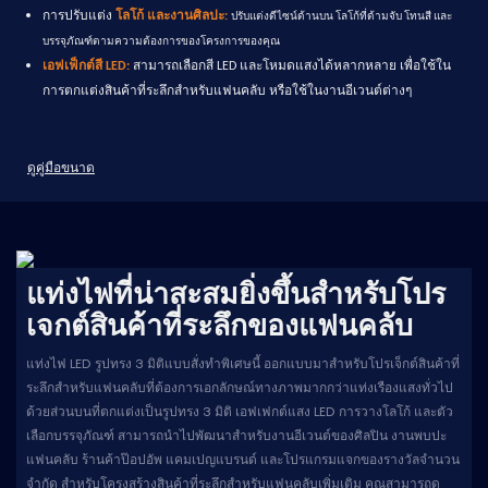
การปรับแต่ง
โลโก้
และงานศิลปะ:
ปรับแต่งดีไซน์ด้านบน โลโก้ที่ด้ามจับ โทนสี และ
บรรจุภัณฑ์ตามความต้องการของโครงการของคุณ
เอฟเฟ็กต์สี LED:
สามารถเลือกสี LED และโหมดแสงได้หลากหลาย เพื่อใช้ใน
การตกแต่งสินค้าที่ระลึกสำหรับแฟนคลับ หรือใช้ในงานอีเวนต์ต่างๆ
ดูคู่มือขนาด
แท่งไฟที่น่าสะสมยิ่งขึ้นสำหรับโปร
เจกต์สินค้าที่ระลึกของแฟนคลับ
แท่งไฟ LED รูปทรง 3 มิติแบบสั่งทำพิเศษนี้ ออกแบบมาสำหรับโปรเจ็กต์สินค้าที่
ระลึกสำหรับแฟนคลับที่ต้องการเอกลักษณ์ทางภาพมากกว่าแท่งเรืองแสงทั่วไป
ด้วยส่วนบนที่ตกแต่งเป็นรูปทรง 3 มิติ เอฟเฟกต์แสง LED การวางโลโก้ และตัว
เลือกบรรจุภัณฑ์ สามารถนำไปพัฒนาสำหรับงานอีเวนต์ของศิลปิน งานพบปะ
แฟนคลับ ร้านค้าป๊อปอัพ แคมเปญแบรนด์ และโปรแกรมแจกของรางวัลจำนวน
จำกัด สำหรับโครงสร้างสินค้าที่ระลึกสำหรับแฟนคลับเพิ่มเติม คุณสามารถดู