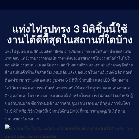
แท่งไฟรูปทรง 3 มิติชิ้นนี้ใช้
งานได้ดีที่สุดในสถานที่ใดบ้าง
แท่งไฟรูปทรงสามมิติแบบสั่งทำพิเศษ อาจเริ่มต้นจากการเป็นสินค้าที่ระลึกสำหรับ
แฟนคลับ แต่ยังสามารถกลายเป็นส่วนหนึ่งของบรรยากาศโดยรวมเมื่อนำไปใช้ใน
คอนเสิร์ต งานพบปะแฟนคลับ การแสดงในสนามกีฬา และงานบันเทิงต่างๆ อีกด้วย
สำหรับสินค้าที่ระลึกสำหรับแฟนคลับและของแจกในงานอีเวนต์ ผลิตภัณฑ์
ต้องทำมากกว่าแค่ส่องแสง รูปทรง 3 มิติที่เข้ากับธีม แสง LED ที่สวยงาม
โลโก้แบรนด์ และบรรจุภัณฑ์ สามารถทำให้แท่งไฟดูน่าสะสมก่อนงานและ
ดึงดูดสายตาในระหว่างการแสดงได้ สำหรับโครงการไฟส่องสว่างสำหรับผู้
ชมจำนวนมาก ข้อกำหนดด้านการควบคุม เช่น เอฟเฟกต์กลุ่ม การซิงโคร
ไนซ์ RF หรือเวิร์กโฟลว์ที่เข้ากันได้กับ DMX ก็สามารถพูดคุยกันได้ตาม
ขนาดของโครงการ