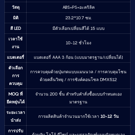
วัสดุ
ABS+PS+อะคริลิค
มิติ
23.2*10.7 ซม.
สี LED
มีตัวเลือกเปลี่ยนสีได้ 15 แบบ
เวลาใช้
10-12 ชั่วโมง
งาน
แบตเตอรี่
แบตเตอรี่ AAA 3 ก้อน (แบบมาตรฐาน/เปลี่ยนได้)
ตัวเลือก
การควบคุมด้วยปุ่มกดแบบแมนนวล / การควบคุมโซน
การ
ด้วยคลื่นวิทยุ / การซิงค์คอนโซล DMX512
ควบคุม
MOQ ที่
จำนวน 200 ชิ้น สำหรับคำสั่งซื้อแบบกำหนดเอง
ยืดหยุ่นได้
มาตรฐาน
ระยะเวลา
การผลิตสินค้าจำนวนมากใช้เวลา
10-12 วัน
นำส่ง
การปรับ
ด้ามจับ โลโก้ ดีไซน์ และบรรจุภัณฑ์แบบกำหนดเอง