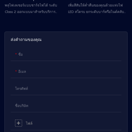
2 (ตัวเรือนอะลูมิเนียม)
ไนท์คลับ
พลุไฟเลเซอร์แบบชาร์จไฟได้ ระดับ
เพิ่มสีสันให้ค่ำคืนของคุณด้วยแท่งไฟ
Class 2 ออกแบบมาสำหรับบริการ
LED สโตรบ ยกระดับบาร์หรือไนต์คลับ
เครื่องดื่ม VIP ในไนท์คลับ ตัวเครื่องทำ
ของคุณด้วยแท่งไฟ LED สโตรบแบบ
จากอลูมิเนียมอัลลอยสีเงิน ควบคุมด้วย
ชาร์จไฟได้ของเรา ผลิตจากโลหะผสม
ปุ่ม มีโหมดความสว่างคงที่/อ่อน และ
อลูมิเนียมที่ทนทาน แท่งไฟ
โหมดกระพริบเร็ว แบตเตอรี่
อเนกประสงค์นี้สามารถใช้เป็นไฟ
ส่งคำถามของคุณ
2000mAh ใช้งานได้ 2-3 ชั่วโมง
ประดับขวดหรือไฟถือได้ สร้างเอฟเฟกต์
ชาร์จประมาณ 2 ชั่วโมง ขั้นต่ำ 10 ชิ้น
ที่ดึงดูดสายตาเพื่อเพิ่มความสนุกสนาน
ชื่อ
สินค้าพร้อมส่ง 2-3 วัน
ให้กับการเฉลิมฉลองทุกโอกาส
อีเมล
โทรศัพท์
ชื่อบริษัท
ไฟล์