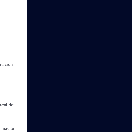
inación
real de
minación