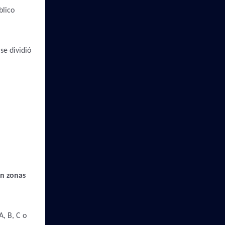
blico
se dividió
en zonas
, B, C o