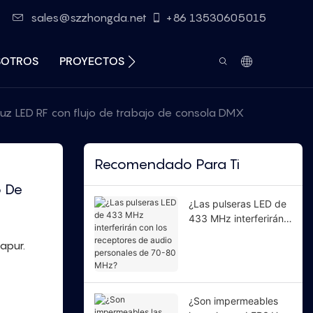
sales@szzhongda.net
+86 13530605015
SOTROS
PROYECTOS
RECURSOS
CONTACTO
luz LED RF con flujo de trabajo de consola DMX
Recomendado Para Ti
 De 
¿Las pulseras LED de
433 MHz interferirán
con los receptores de
apur.
audio personales de
70-80 MHz?
¿Son impermeables