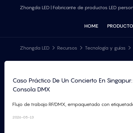
Zhongda LED | Fabricante de productos LED perso
HOME
PRODUCTO
Zhongda LED
Recursos
Tecnología y guías
Caso Práctico De Un Concierto En Singapur:
Consola DMX
Flujo de trabajo RF/DMX, empaquetado con etiquetado
2026-05-13