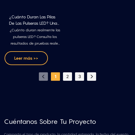
¿Cuánto Duran Las Pilas
De Las Pulseras LED? Una
Guía Para Eventos De Uno
¿Cuánto duran realmente las
O Varios Días.
pulseras LED? Consulta los
resultados de pruebas reales
con pilas alcalinas AAA, pilas
AAA de zinc-carbono y pilas
Leer más >>
de botón, además de
consejos prácticos para
1
2
3
eventos de varios días.
Cuéntanos Sobre Tu Proyecto
Comparta el tipo de producto, la cantidad estimada, la fecha del evento,