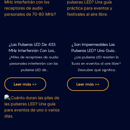
¿Las Pulseras LED De 433
¿Son Impermeables Las
MHz Interferirán Con Los
Pulseras LED? Una Guía
Receptores De Audio
Práctica Para Eventos Y
¿Miles de receptores de audio
¿Las pulseras LED resisten la
Personales De 70-80
Festivales Al Aire Libre.
personales interferirán con las
lluvia en eventos al aire libre?
MHz?
pulseras LED de
Descubre qué significa
radiofrecuencia? Vea cómo se
realmente la certificación
comparan los sistemas de
IPX4, consulta nuestra prueba
Leer más >>
Leer más >>
audio de 70 a 80 MHz con el
de inmersión interna y evita
control de 433,92 MHz y qué
errores comunes de
se debe probar antes del
impermeabilización antes de
evento.
realizar un pedido al por
mayor.