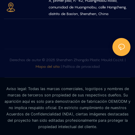
A, primer piso, n.º 42, Huangmabu Road,
comunidad de Huangmabu, calle Hangcheng,
distrito de Bao'an, Shenzhen, China
Derechos de autor © 2025 Shenzhen Zhongda Plastic Mould.Co.Ltd. |
Mapa del sitio
|
Política de privacidad
Aviso legal: Todas las marcas comerciales, logotipos y nombres de
marcas de terceros son propiedad de sus respectivos dueños. Su
aparición aquí es solo para demostración de fabricación OEM/ODM y
no implica respaldo oficial. En estricto cumplimiento de nuestros
Acuerdos de Confidencialidad (NDA), ciertas imágenes destacadas
del proyecto han sido editadas profesionalmente para proteger la
propiedad intelectual del cliente.