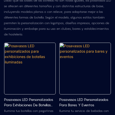
Dado que las bases de las botellas no son todas iguales, los posavasos LED
se ofrecen en diferentes tamaños y con distintas estructuras de base,
incluyendo modelos planos o con relieve, para adaptarse mejor a las
diferentes formas de botella. Según el modelo, algunos estilos también
permiten la personalización con logotipos, diseños impresos, opciones de
iluminación y embalaje para su uso en clubes, bares y establecimientos
de hostelería.
Posavasos LED Personalizados
Posavasos LED Personalizados
Para Exhibiciones De Botellas
Para Bares Y Eventos
Iluminadas
Ilumina tus botellas con pegatinas
Ilumina tu servicio de bebidas con