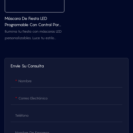
Máscara De Fiesta LED
Programable Con Control Por
Aplicación
Ilumina tu fiesta con máscaras LED
personalizables. Luce tu estilo
único con nuestra máscara LED
programable. Esta máscara
inteligente se conecta a tu teléfono
mediante una app, lo que te
Envíe Su Consulta
permite mostrar mensajes,
animaciones, imágenes e incluso
Nombre
dibujos hechos a mano. ¡Perfecta
para raves, festivales, Halloween y
cualquier fiesta donde quieras
Correo Electrónico
destacar!
Teléfono
Nombre De Empresa