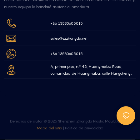
nuestro equipo le brindará asistencia inmediata.
+86 13530605015
sales@szzhongda.net
+86 13530605015
A, primer piso, n.° 42, Huangmabu Road,
comunidad de Huangmabu, calle Hangcheng
Bao'an Shenzhen, China
Derechos de autor © 2025 Shenzhen Zhongda Plastic Mould.Co.Ltd. |
Mapa del sitio
|
Política de privacidad