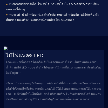
●
แบตเตอรี่แบบชาร์จได้: ใช้งานได้ยาวนานโดยไม่ต้องกังวลเรื่องการเปลี่ยน
แบตเตอรี่บ่อยๆ
●
เหมาะอย่างยิ่งสำหรับบาร์และไนต์คลับ: เหมาะสำหรับบริการเสิร์ฟเครื่องดื่ม
เป็นขวด และสร้างประสบการณ์ภาพที่สดใสและน่าจดจำ
ไม้ไฟแฟลช LED
ออกแบบมาเพื่อการเสิร์ฟเครื่องดื่มในขวดและการใช้งานในสถานบันเทิงยาม
ค่ำคืน พลุไฟ LED แบบชาร์จไฟได้ของเราให้ภาพที่สวยงามสะดุดตาโดยไม่ต้อง
ติดตั้งยุ่งยาก
ผลิตจากโลหะผสมอลูมิเนียมคุณภาพสูง พลุไฟนี้สามารถเสียบลงในขวดโดยตรง
หรือใช้เป็นพลุไฟถือในงานเฉลิมฉลองได้ มีให้เลือกหลายขนาดและให้แสงสว่าง
จาก LED จึงนิยมใช้ในไนต์คลับ บาร์ บริการเครื่องดื่มสำหรับแขกวีไอพี และงาน
ส่งเสริมการขายต่างๆ ที่ให้ความสำคัญกับการมองเห็นและบรรยากาศ