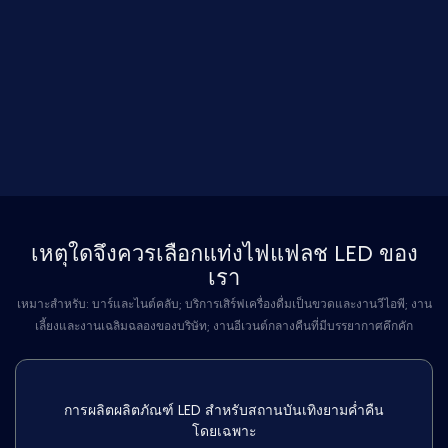
เหตุใดจึงควรเลือกแท่งไฟแฟลช LED ของ
เรา
เหมาะสำหรับ: บาร์และไนต์คลับ; บริการเสิร์ฟเครื่องดื่มเป็นขวดและงานวีไอพี; งาน
เลี้ยงและงานเฉลิมฉลองของบริษัท; งานอีเวนต์กลางคืนที่มีบรรยากาศคึกคัก
การผลิตผลิตภัณฑ์ LED สำหรับสถานบันเทิงยามค่ำคืน
โดยเฉพาะ