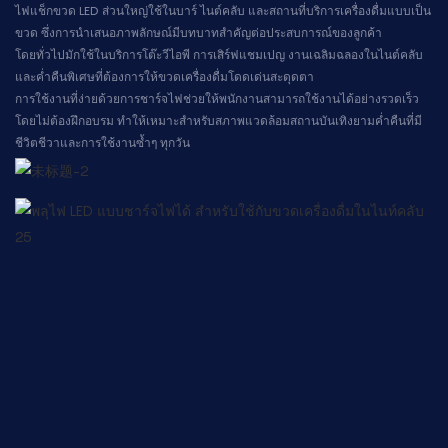
ไฟแช็กขวด LED ส่วนใหญ่ใช้ในบาร์ ไนต์คลับ และสถานที่บริการเครื่องดื่มแบบเป็น
ขวด ซึ่งการนำเสนอภาพลักษณ์มีบทบาทสำคัญต่อประสบการณ์ของลูกค้า
โดยทั่วไปมักใช้ในบริการโต๊ะวีไอพี การเสิร์ฟแชมเปญ งานเฉลิมฉลองในไนต์คลับ
และค่ำคืนพิเศษที่ต้องการให้ขวดเครื่องดื่มโดดเด่นสะดุดตา
การใช้งานที่ง่ายด้วยการชาร์จไฟช่วยให้พนักงานสามารถใช้งานได้อย่างรวดเร็ว
โดยไม่ต้องฝึกอบรม ทำให้เหมาะสำหรับสภาพแวดล้อมสถานบันเทิงยามค่ำคืนที่มี
ชีวิตชีวาและการใช้งานซ้ำๆ ทุกวัน