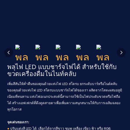
พลุไฟ LED แบบชาร์จไฟได้ สำหรับใช้กับ
ขวดเครื่องดื่มในไนท์คลับ
เพิ่มสีสันให้ค่ำคืนของคุณด้วยแท่งไฟ LED สโตรบ ยกระดับบาร์หรือไนต์คลับ
ของคุณด้วยแท่งไฟ LED สโตรบแบบชาร์จไฟได้ของเรา ผลิตจากโลหะผสมอลูมิ
เนียมที่ทนทาน แท่งไฟอเนกประสงค์นี้สามารถใช้เป็นไฟประดับขวดหรือไฟถือ
ได้ สร้างเอฟเฟกต์ที่ดึงดูดสายตาเพื่อเพิ่มความสนุกสนานให้กับการเฉลิมฉลอง
ทุกโอกาส
จุดเด่นของเรา:
●
ปรับแต่งสี LED ได้: เลือกได้จากสีขาว ชมพู เหลือง เขียว ฟ้า หรือ RGB