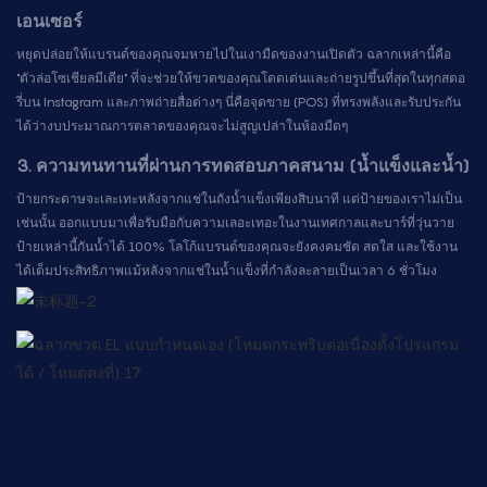
เอนเซอร์
หยุดปล่อยให้แบรนด์ของคุณจมหายไปในเงามืดของงานเปิดตัว ฉลากเหล่านี้คือ
"ตัวล่อโซเชียลมีเดีย" ที่จะช่วยให้ขวดของคุณโดดเด่นและถ่ายรูปขึ้นที่สุดในทุกสตอ
รี่บน Instagram และภาพถ่ายสื่อต่างๆ นี่คือจุดขาย (POS) ที่ทรงพลังและรับประกัน
ได้ว่างบประมาณการตลาดของคุณจะไม่สูญเปล่าในห้องมืดๆ
3. ความทนทานที่ผ่านการทดสอบภาคสนาม (น้ำแข็งและน้ำ)
ป้ายกระดาษจะเละเทะหลังจากแช่ในถังน้ำแข็งเพียงสิบนาที แต่ป้ายของเราไม่เป็น
เช่นนั้น ออกแบบมาเพื่อรับมือกับความเลอะเทอะในงานเทศกาลและบาร์ที่วุ่นวาย
ป้ายเหล่านี้กันน้ำได้ 100% โลโก้แบรนด์ของคุณจะยังคงคมชัด สดใส และใช้งาน
ได้เต็มประสิทธิภาพแม้หลังจากแช่ในน้ำแข็งที่กำลังละลายเป็นเวลา 6 ชั่วโมง