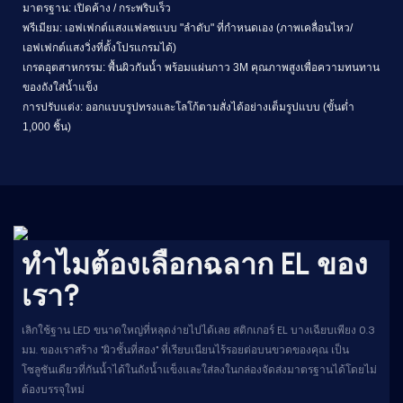
มาตรฐาน: เปิดค้าง / กระพริบเร็ว
พรีเมียม: เอฟเฟกต์แสงแฟลชแบบ "ลำดับ" ที่กำหนดเอง (ภาพเคลื่อนไหว/
เอฟเฟกต์แสงวิ่งที่ตั้งโปรแกรมได้)
เกรดอุตสาหกรรม: พื้นผิวกันน้ำ พร้อมแผ่นกาว 3M คุณภาพสูงเพื่อความทนทาน
ของถังใส่น้ำแข็ง
การปรับแต่ง: ออกแบบรูปทรงและโลโก้ตามสั่งได้อย่างเต็มรูปแบบ (ขั้นต่ำ
1,000 ชิ้น)
ทำไมต้องเลือกฉลาก EL ของ
เรา?
เลิกใช้ฐาน LED ขนาดใหญ่ที่หลุดง่ายไปได้เลย สติกเกอร์ EL บางเฉียบเพียง 0.3
มม. ของเราสร้าง "ผิวชั้นที่สอง" ที่เรียบเนียนไร้รอยต่อบนขวดของคุณ เป็น
โซลูชันเดียวที่กันน้ำได้ในถังน้ำแข็งและใส่ลงในกล่องจัดส่งมาตรฐานได้โดยไม่
ต้องบรรจุใหม่