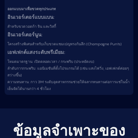
ออกแบบมาเพื่อขวดทุกประเภท
อินเวอร์เตอร์แบบแบน:
สำหรับขวดวอดก้า จิน และวิสกี้
อินเวอร์เตอร์นูน:
โครงสร้างพิเศษสำหรับเก็บขวดแชมเปญทรงก้นลึก (Champagne Punts)
เอฟเฟกต์แสงระดับพรีเมียม:
โหมดมาตรฐาน: เปิดตลอดเวลา / กระพริบ (ประหยัดงบ)
ลำดับการกระพริบ: แอนิเมชันที่ตั้งโปรแกรมได้ (เช่น แสงไฟวิ่ง, เอฟเฟกต์ค่อยๆ
สว่างขึ้น)
ความทนทาน: กาว 3M ระดับอุตสาหกรรมช่วยให้ฉลากทนทานต่อการแช่ในน้ำ
เย็นจัดได้นานกว่า 4 ชั่วโมง
ข้อมูลจำเพาะของ