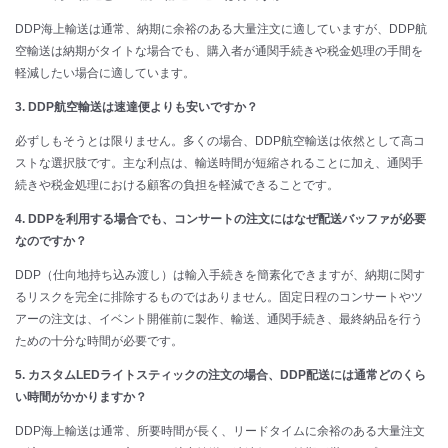
DDP海上輸送は通常、納期に余裕のある大量注文に適していますが、DDP航
空輸送は納期がタイトな場合でも、購入者が通関手続きや税金処理の手間を
軽減したい場合に適しています。
3. DDP航空輸送は速達便よりも安いですか？
必ずしもそうとは限りません。多くの場合、DDP航空輸送は依然として高コ
ストな選択肢です。主な利点は、輸送時間が短縮されることに加え、通関手
続きや税金処理における顧客の負担を軽減できることです。
4. DDPを利用する場合でも、コンサートの注文にはなぜ配送バッファが必要
なのですか？
DDP（仕向地持ち込み渡し）は輸入手続きを簡素化できますが、納期に関す
るリスクを完全に排除するものではありません。固定日程のコンサートやツ
アーの注文は、イベント開催前に製作、輸送、通関手続き、最終納品を行う
ための十分な時間が必要です。
5. カスタムLEDライトスティックの注文の場合、DDP配送には通常どのくら
い時間がかかりますか？
DDP海上輸送は通常、所要時間が長く、リードタイムに余裕のある大量注文