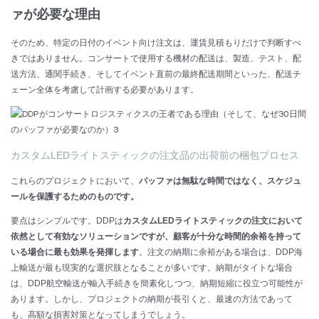
ァが必要な理由
そのため、特定の日付のイベント向け注文は、運賃見積もりだけで判断すべ
きではありません。コンサートで使用する機材の配送は、製造、テスト、配
送方法、通関手続き、そしてイベント直前の最終配送期間といった、配送チ
ェーン全体を考慮して計画する必要があります。
カスタムLEDライトスティックの注文品の出荷前の梱包プロセス
これらのプロジェクトにおいて、
バッファは無駄な時間ではなく、スケジュ
ールを保護するためのものです。
要点はシンプルです。DDPは
カスタムLEDライトスティックの注文において
依然として有効なソリューションですが、顧客が十分な時間的余裕を持って
いる場合に最も効果を発揮します
。注文の納期に余裕がある場合は、DDP海
上輸送が最も現実的な選択肢となることが多いです。納期がタイトな場合
は、DDP航空輸送が輸入手続きを簡素化しつつ、納期短縮に役立つ可能性が
あります。しかし、プロジェクトの納期が長引くと、最速の方法であって
も、高額な損害対策となってしまうでしょう。