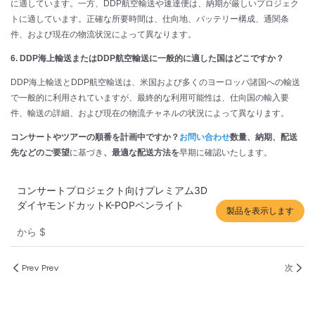
に適しています。一方、DDP航空輸送や速達便は、納期が厳しいプロジェク
トに適しています。正確な所要時間は、仕向地、バッテリー構成、通関条
件、および現在の物流状況によって異なります。
6. DDP海上輸送またはDDP航空輸送に一般的に適した国はどこですか？
DDP海上輸送とDDP航空輸送は、米国および多くのヨーロッパ諸国への輸送
で一般的に利用されていますが、最終的な利用可能性は、仕向国の輸入要
件、輸送の詳細、および現在の物流チャネルの状況によって異なります。
コンサートやツアーの順番を計画中ですか？
お問い合わせ
数量、納期、配送
先などのご要望
に基づき
、最適な配送方法を
早期に確認いたします。
コンサートプロジェクト向けプレミアム3D
ダイヤモンドカットK-POPペンライト
製品を表示します
から
$
Prev Prev
次