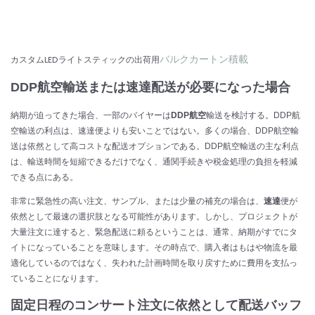
バルク
カートン積載
カスタムLEDライトスティックの出荷用
DDP航空輸送または速達配送が必要になった場合
納期が迫ってきた場合、一部のバイヤーは
DDP航空
輸送を検討する。DDP航
空輸送の利点は、速達便よりも安いことではない。多くの場合、DDP航空輸
送は依然として高コストな配送オプションである。DDP航空輸送の主な利点
は、輸送時間を短縮できるだけでなく、通関手続きや税金処理の負担を軽減
できる点にある。
非常に緊急性の高い注文、サンプル、または少量の補充の場合は、
速達
便が
依然として最速の選択肢となる可能性があります。しかし、プロジェクトが
大量注文に達すると、緊急配送に頼るということは、通常、納期がすでにタ
イトになっていることを意味します。その時点で、購入者はもはや物流を最
適化しているのではなく、失われた計画時間を取り戻すために費用を支払っ
ていることになります。
固定日程のコンサート注文に依然として配送バッフ