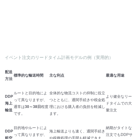
イベント注文のリードタイム計画モデルの例（実用的）
配送
標準的な輸送時間
主な利点
最適な用途
方法
ルートと目的地によ
全体的な物流コストの抑制に役立
DDP
より健全なリー
って異なりますが、
つとともに、通関手続きや税金処
海上
ドタイムでの大
通常は
30～38日
程度
理における購入者の負担を軽減し
輸送
量注文
です。
ます。
目的地やルートによ
納期がタイトな
DDP
海上輸送よりも速く、通関手続き
って異なりますが、
注文でもDDPサ
航空
や税務処理の手間も軽減できま