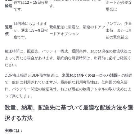
通常は
12～15日
程度
ポートが必要な
輸送
す。
です。
場合は
目的地にもよります
サンプル、少量
速達
緊急配送に最適な、最速のドアツ
が、通常は
5～9日
程
出荷、または直
便
ードアオプション
度です。
前の緊急補充
輸送時間は、配送先、バッテリー構成、通関条件、および現在の物流状況に
よって異なる場合があります。最終的な所要時間は、出荷前に必ずご確認く
ださい。
DDP海上輸送とDDP航空輸送は、
米国および多くのヨーロッパ諸国
への輸送
で一般的に利用されていますが、最終的な利用可能性は、仕向国の輸入要
件、バッテリー関連の輸送条件、および現在の物流チャネルの取り決めによ
って異なります。
数量、納期、配送先に基づいて最適な配送方法を選
択する方法
実際には：