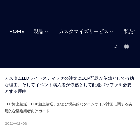
HOME
製品
カスタマイズサービス
私たち
カスタムLEDライトスティックの注文にDDP配送が依然として有効
な理由、そしてイベント購入者が依然として配送バッファを必要
とする理由
DDP海上輸送、DDP航空輸送、および現実的なタイムライン計画に関する実
用的な製造業者向けガイド
2026-02-08