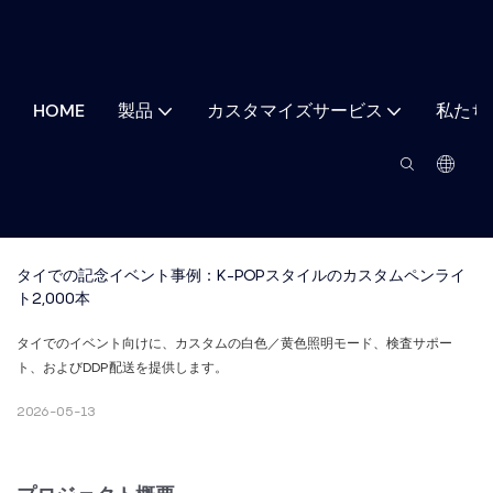
HOME
製品
カスタマイズサービス
私たち
タイでの記念イベント事例：K-POPスタイルのカスタムペンライ
ト2,000本
タイでのイベント向けに、カスタムの白色／黄色照明モード、検査サポー
ト、およびDDP配送を提供します。
2026-05-13