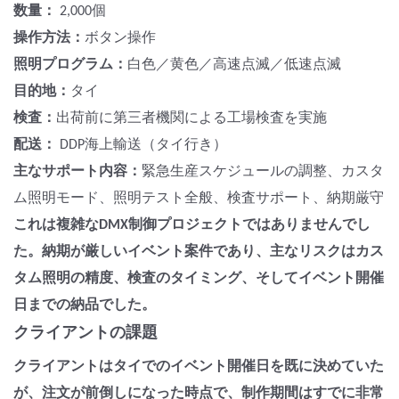
数量：
2,000個
操作方法：
ボタン操作
照明プログラム：
白色／黄色／高速点滅／低速点滅
目的地：
タイ
検査：
出荷前に第三者機関による工場検査を実施
配送：
DDP海上輸送（タイ行き）
主なサポート内容：
緊急生産スケジュールの調整、カスタ
ム照明モード、照明テスト全般、検査サポート、納期厳守
これは複雑なDMX制御プロジェクトではありませんでし
た。納期が厳しいイベント案件であり、主なリスクはカス
タム照明の精度、検査のタイミング、そしてイベント開催
日までの納品でした。
クライアントの課題
クライアントはタイでのイベント開催日を既に決めていた
が、注文が前倒しになった時点で、制作期間はすでに非常