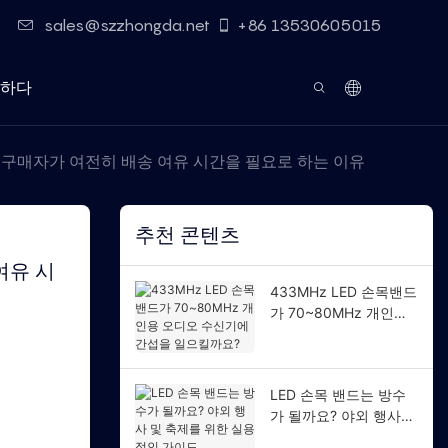
sales@szzhongda.net
+86 13530605015
하다
트 구매자가 여전히 배송 여유 시간을 필요로 하는 이유
추천 콘텐츠
여유 시
433MHz LED 손목밴드
가 70~80MHz 개인용
오디오 수신기에 간섭을
일으킬까요?
LED 손목 밴드는 방수
가 될까요? 야외 행사
및 축제를 위한 실용적