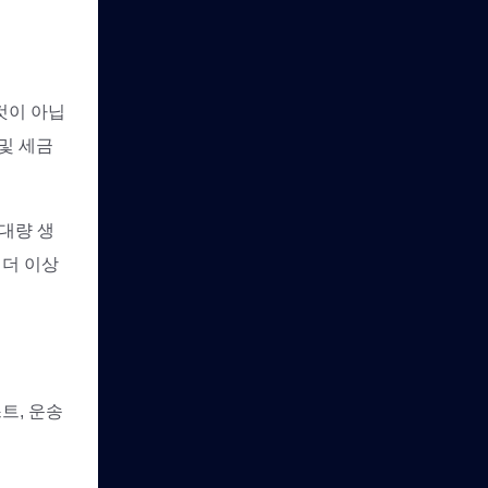
것이 아닙
및 세금
대량 생
 더 이상
트, 운송