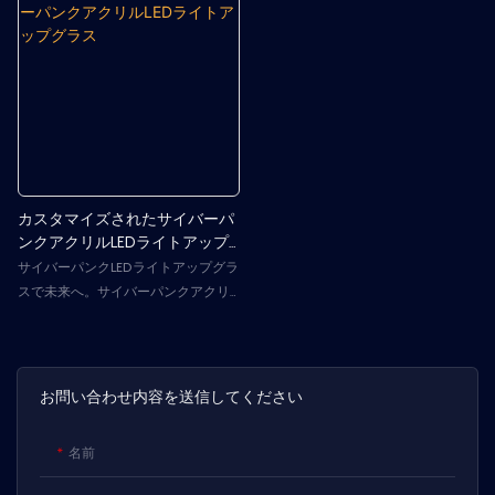
バル、企業イベントに最適です。15
ンド活性化やファンエンゲージメン
個のカラーチェンジLED、スイッチコ
トの向上に最適です。工場直送の卸
ントロール、DMXコントロール、そ
売りで、迅速な納期を実現していま
してサウンド連動照明を備えたこれ
す。
らのバッジは、高い視認性を確保
し、鮮やかで魅力的な方法でブラン
ドをアピールします。
カスタマイズされたサイバーパ
ンクアクリルLEDライトアップ
グラス
サイバーパンクLEDライトアップグラ
スで未来へ。サイバーパンクアクリ
ルライトアップグラスでイベントを
盛り上げましょう。マルチカラーLED
とカスタマイズ可能なライティング
モードを備えたこの未来的なグラス
お問い合わせ内容を送信してください
は、パーティー、コスプレ、コンサ
ート、テーマイベントなどに最適で
名前
す。単色イルミネーション、マルチ
カラートランジション、点滅エフェ