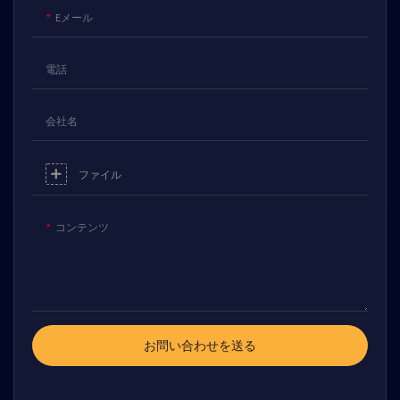
クトからお選びいただき、完璧なラ
Eメール
イティング体験を演出できます。
電話
会社名
ファイル
コンテンツ
お問い合わせを送る