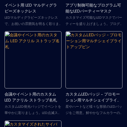
イベント用 LED マルディグラ
アプリ制御可能なプログラム可
ビーズネックレス
能なLEDパーティーマスク
LEDマルディグラビーズネックレス
カスタマイズ可能なLEDマスクでパー
で、お祝いの雰囲気を明るく彩りま
ティーを盛り上げましょう。プログ
しょう。次のパーティーに、鮮やか
ラマブルLEDマスクで、あなただけの
な色彩とエネルギーを添えるLEDライ
個性的なスタイルを演出しましょ
トアップマルディグラビーズネック
う。このスマートマスクはアプリ経
レス。赤、青、緑、白、ピンク、オ
由でスマートフォンに接続し、メッ
レンジなど、様々なLEDカラーをご用
セージ、アニメーション、画像、さ
意しており、マルディグラ、フェス
らにはDIYで描いたイラストなどを表
ティバル、パーティーなどに最適で
示できます。レイブ、フェスティバ
す。
ル、ハロウィンなど、目立ちたいパ
ーティーに最適です！
会議やイベント用のカスタム
カスタムLEDバッジ - プロモー
LED アクリル ストラップ名札
ション用マルチシェイプライト
アップピン
カスタムLED発光バッジでイベントを
星やハートなど様々な形状のLEDバッ
華やかに彩りましょう。LED点滅スト
ジをご用意。鮮やかなフルカラーの
ラップ付きネームタグ付きアクリル
カスタム印刷が可能です。軽量で費
製発光バッジは、会議、フェスティ
用対効果の高い販促品として、ブラ