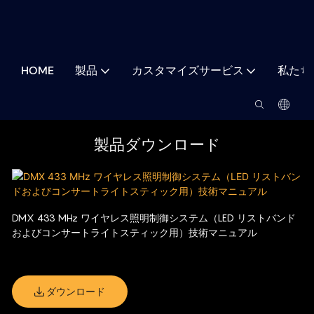
HOME
製品
カスタマイズサービス
私たち
製品ダウンロード
DMX 433 MHz ワイヤレス照明制御システム（LED リストバンド
およびコンサートライトスティック用）技術マニュアル
この技術マニュアルは、大規模な観客照明アプリケーションで使用される
DMX 433 MHzワイヤレス照明制御システムに関する詳細な情報を提供しま
す。このシステムはDMX512制御とRFワイヤレス伝送をサポートし、LEDリ
ダウンロード
ストバンド、コンサートライトスティック、その他の観客インタラクション
照明製品の同期照明効果を実現します。マニュアルには、システムの概要、