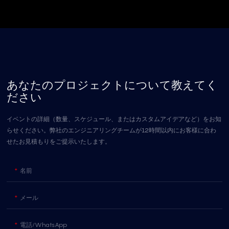
技術仕様、動作モード、DMXチャンネル割り当て、設置ガイドライン、パッ
ケージ内容が記載されています。信頼性の高いワイヤレス照明制御ソリュー
ションを必要とするイベント主催者、制作会社、照明エンジニア、ディスト
リビューター向けに設計されています。
あなたのプロジェクトについて教えてく
ださい
イベントの詳細（数量、スケジュール、またはカスタムアイデアなど）をお知
らせください。弊社のエンジニアリングチームが12時間以内にお客様に合わ
せたお見積もりをご提示いたします。
名前
メール
電話/WhatsApp