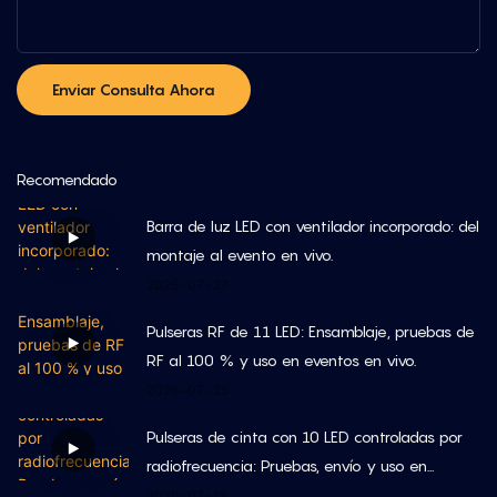
Enviar Consulta Ahora
Recomendado
Barra de luz LED con ventilador incorporado: del
montaje al evento en vivo.
2026
07
27
Pulseras RF de 11 LED: Ensamblaje, pruebas de
RF al 100 % y uso en eventos en vivo.
2026
07
25
Pulseras de cinta con 10 LED controladas por
radiofrecuencia: Pruebas, envío y uso en
eventos en vivo.
2026
07
18