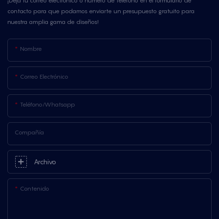
¡Deja tu correo electrónico o número de teléfono en el formulario de
contacto para que podamos enviarte un presupuesto gratuito para
nuestra amplia gama de diseños!
Nombre
Correo Electrónico
Teléfono/whatsapp
Compañía
Archivo
Contenido