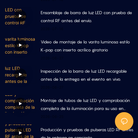
Ensamblaje de barra de luz LED con prueba de
control RF antes del envío.
2026
07
16
Video de montaje de la varita luminosa estilo
K-pop con inserto acrílico giratorio
2026
06
27
Inspección de la barra de luz LED recargable
antes de la entrega en el evento en vivo.
2026
06
27
Montaje de tubos de luz LED y comprobación
completa de la iluminación para su uso en
conciertos.
2026
06
25
Producción y pruebas de pulseras LED RF antes
de la entrega en concierto.