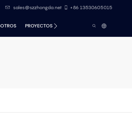
sales@szzhongda.net
+86 13530605015
SOTROS
PROYECTOS
RECURSOS
CONTACTO