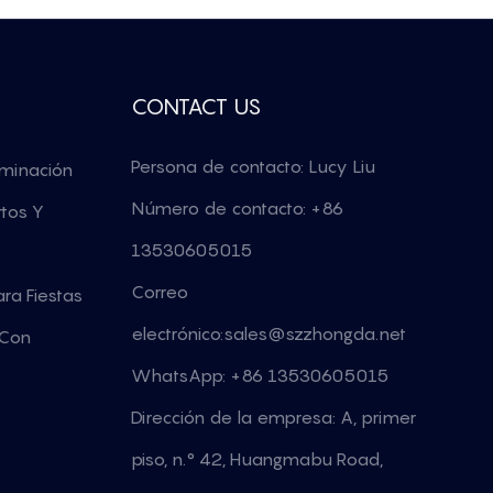
CONTACT US
Persona de contacto: Lucy Liu
uminación
Número de contacto: +86
rtos Y
13530605015
Correo
ra Fiestas
electrónico:
sales@szzhongda.net
 Con
WhatsApp: +86 13530605015
Dirección de la empresa: A, primer
piso, n.° 42, Huangmabu Road,