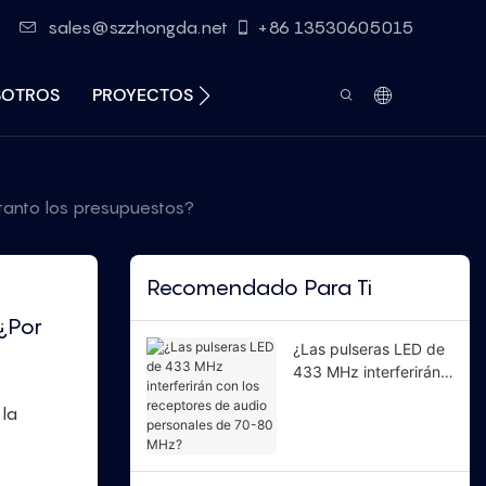
sales@szzhongda.net
+86 13530605015
SOTROS
PROYECTOS
RECURSOS
CONTACTO
tanto los presupuestos?
Recomendado Para Ti
Por 
¿Las pulseras LED de
433 MHz interferirán
con los receptores de
 la
audio personales de
70-80 MHz?