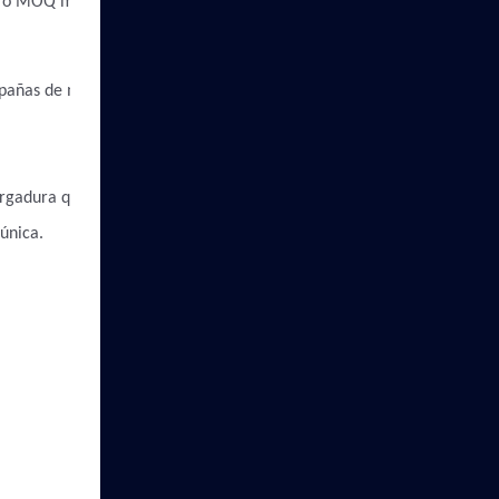
os o MOQ más bajo
pañas de marca, proyectos
ergadura que requieren una
única.