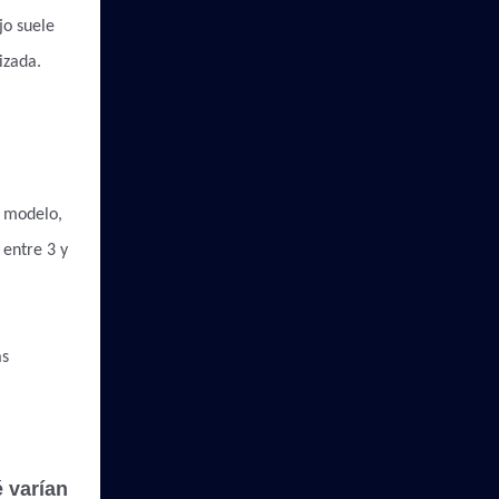
jo suele
izada.
l modelo,
 entre 3 y
ás