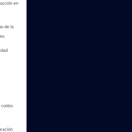
ducción en
ño de la
es.
idad
 costes
bración