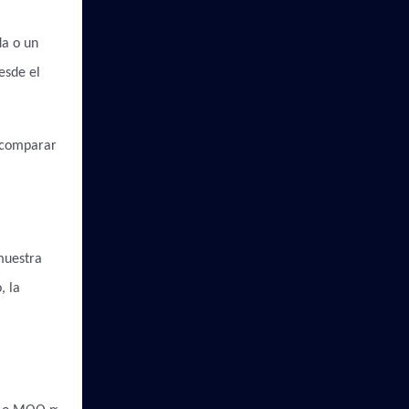
da o un
esde el
, comparar
muestra
, la