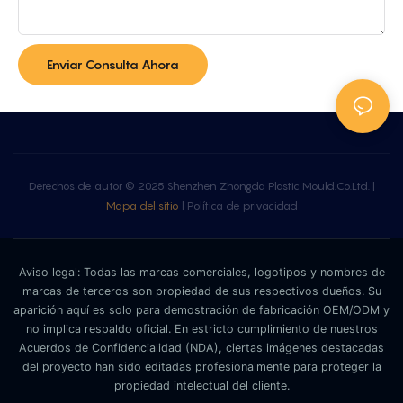
Enviar Consulta Ahora
Derechos de autor © 2025 Shenzhen Zhongda Plastic Mould.Co.Ltd. |
Mapa del sitio
|
Política de privacidad
Aviso legal: Todas las marcas comerciales, logotipos y nombres de
marcas de terceros son propiedad de sus respectivos dueños. Su
aparición aquí es solo para demostración de fabricación OEM/ODM y
no implica respaldo oficial. En estricto cumplimiento de nuestros
Acuerdos de Confidencialidad (NDA), ciertas imágenes destacadas
del proyecto han sido editadas profesionalmente para proteger la
propiedad intelectual del cliente.