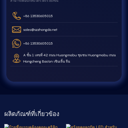
สามารถตอบกลับได้รวดเร็วยิ่งขึ้น
+86 13530605015
sales@szzhongda.net
+86 13530605015
A ชั้น 1 เลขที่ 42 ถนน Huangmabu ชุมชน Huangmabu ถนน
Hangcheng Bao'an เซินเจิ้น จีน
ผลิตภัณฑ์ที่เกี่ยวข้อง