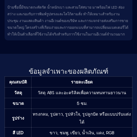
ป้ายชื่อนี้มีขนาดกะทัดรัด น้ำหนักเบา และสวมใส่สบาย มาพร้อมไฟ LED ส่อง
สว่าง และรองรับการพิมพ์รูปทรงและโลโก้ตามสั่ง ทำให้เหมาะสำหรับงาน
ประชุม งานแสดงสินค้า งานอีเวนต์ของบริษัท และการแจกจ่ายส่งเสริมการขาย
ขนาดใหญ่ โครงสร้างที่เรียบง่ายและการออกแบบที่สามารถเปลี่ยนแบตเตอรี่ได้
ทำให้เป็นตัวเลือกที่ใช้งานได้จริงสำหรับการใช้งานในงานอีเวนต์จำนวนมาก
ข้อมูลจำเพาะของผลิตภัณฑ์
คุณสมบัติ
รายละเอียด
วัสดุ
วัสดุ ABS และอะคริลิคเพื่อความทนทานยาวนาน
ขนาด
5 ซม.
ทรงกลม, รูปดาว, รูปหัวใจ, รูปลูกปัด หรือแบบปรับแต่ง
รูปร่าง
ได้
สี LED
ขาว, ชมพู, เขียว, น้ำเงิน, แดง, RGB