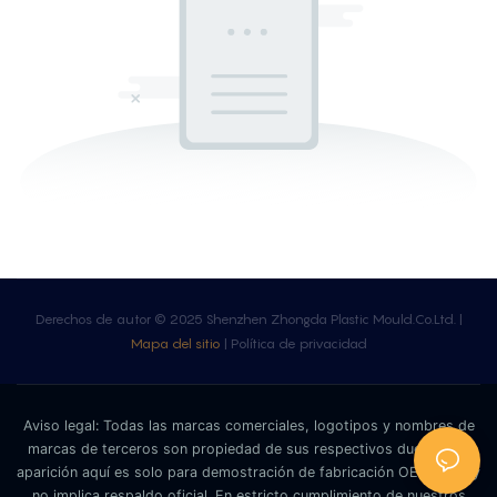
Derechos de autor © 2025 Shenzhen Zhongda Plastic Mould.Co.Ltd. |
Mapa del sitio
|
Política de privacidad
Aviso legal: Todas las marcas comerciales, logotipos y nombres de
marcas de terceros son propiedad de sus respectivos dueños. Su
aparición aquí es solo para demostración de fabricación OEM/ODM y
no implica respaldo oficial. En estricto cumplimiento de nuestros