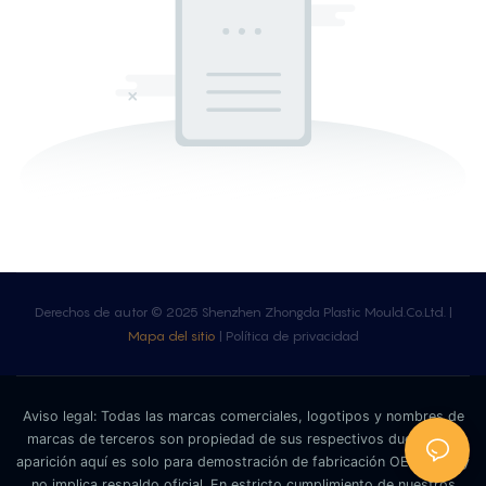
Derechos de autor © 2025 Shenzhen Zhongda Plastic Mould.Co.Ltd. |
Mapa del sitio
|
Política de privacidad
Aviso legal: Todas las marcas comerciales, logotipos y nombres de
marcas de terceros son propiedad de sus respectivos dueños. Su
aparición aquí es solo para demostración de fabricación OEM/ODM y
no implica respaldo oficial. En estricto cumplimiento de nuestros