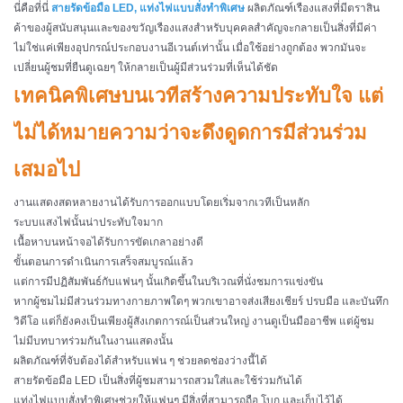
นี่คือที่นี่
สายรัดข้อมือ LED, แท่งไฟแบบสั่งทำพิเศษ
ผลิตภัณฑ์เรืองแสงที่มีตราสิน
ค้าของผู้สนับสนุนและของขวัญเรืองแสงสำหรับบุคคลสำคัญจะกลายเป็นสิ่งที่มีค่า
ไม่ใช่แค่เพียงอุปกรณ์ประกอบงานอีเวนต์เท่านั้น เมื่อใช้อย่างถูกต้อง พวกมันจะ
เปลี่ยนผู้ชมที่ยืนดูเฉยๆ ให้กลายเป็นผู้มีส่วนร่วมที่เห็นได้ชัด
เทคนิคพิเศษบนเวทีสร้างความประทับใจ แต่
ไม่ได้หมายความว่าจะดึงดูดการมีส่วนร่วม
เสมอไป
งานแสดงสดหลายงานได้รับการออกแบบโดยเริ่มจากเวทีเป็นหลัก
ระบบแสงไฟนั้นน่าประทับใจมาก
เนื้อหาบนหน้าจอได้รับการขัดเกลาอย่างดี
ขั้นตอนการดำเนินการเสร็จสมบูรณ์แล้ว
แต่การมีปฏิสัมพันธ์กับแฟนๆ นั้นเกิดขึ้นในบริเวณที่นั่งชมการแข่งขัน
หากผู้ชมไม่มีส่วนร่วมทางกายภาพใดๆ พวกเขาอาจส่งเสียงเชียร์ ปรบมือ และบันทึก
วิดีโอ แต่ก็ยังคงเป็นเพียงผู้สังเกตการณ์เป็นส่วนใหญ่ งานดูเป็นมืออาชีพ แต่ผู้ชม
ไม่มีบทบาทร่วมกันในงานแสดงนั้น
ผลิตภัณฑ์ที่จับต้องได้สำหรับแฟน ๆ ช่วยลดช่องว่างนี้ได้
สายรัดข้อมือ LED เป็นสิ่งที่ผู้ชมสามารถสวมใส่และใช้ร่วมกันได้
แท่งไฟแบบสั่งทำพิเศษช่วยให้แฟนๆ มีสิ่งที่สามารถถือ โบก และเก็บไว้ได้