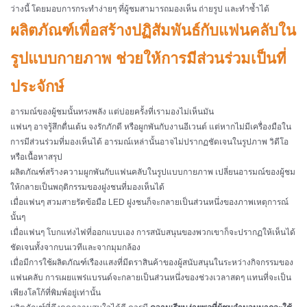
ว่างนี้ โดยมอบการกระทำง่ายๆ ที่ผู้ชมสามารถมองเห็น ถ่ายรูป และทำซ้ำได้
ผลิตภัณฑ์เพื่อสร้างปฏิสัมพันธ์กับแฟนคลับใน
รูปแบบกายภาพ ช่วยให้การมีส่วนร่วมเป็นที่
ประจักษ์
อารมณ์ของผู้ชมนั้นทรงพลัง แต่บ่อยครั้งที่เรามองไม่เห็นมัน
แฟนๆ อาจรู้สึกตื่นเต้น จงรักภักดี หรือผูกพันกับงานอีเวนต์ แต่หากไม่มีเครื่องมือใน
การมีส่วนร่วมที่มองเห็นได้ อารมณ์เหล่านั้นอาจไม่ปรากฏชัดเจนในรูปภาพ วิดีโอ
หรือเนื้อหาสรุป
ผลิตภัณฑ์สร้างความผูกพันกับแฟนคลับในรูปแบบกายภาพ เปลี่ยนอารมณ์ของผู้ชม
ให้กลายเป็นพฤติกรรมของฝูงชนที่มองเห็นได้
เมื่อแฟนๆ สวมสายรัดข้อมือ LED ฝูงชนก็จะกลายเป็นส่วนหนึ่งของภาพเหตุการณ์
นั้นๆ
เมื่อแฟนๆ โบกแท่งไฟที่ออกแบบเอง การสนับสนุนของพวกเขาก็จะปรากฏให้เห็นได้
ชัดเจนทั้งจากบนเวทีและจากมุมกล้อง
เมื่อมีการใช้ผลิตภัณฑ์เรืองแสงที่มีตราสินค้าของผู้สนับสนุนในระหว่างกิจกรรมของ
แฟนคลับ การเผยแพร่แบรนด์จะกลายเป็นส่วนหนึ่งของช่วงเวลาสดๆ แทนที่จะเป็น
เพียงโลโก้ที่พิมพ์อยู่เท่านั้น