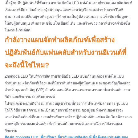
เมื่อผู้ชมมีปฏิสัมพันธ์ที่ชัดเจน สายรัดข้อมือ LED แท่งไฟแบบกำหนดเอง ผลิตภัณฑ์
เรืองแสงที่มีตราสินค้าของผู้สนับสนุน และของขวัญเรืองแสงสำหรับแขกวีไอพี
สามารถช่วยเปลี่ยนผู้ชมที่อยู่เฉยๆ ให้กลายเป็นผู้มีส่วนร่วมอย่างแข็งขัน เพิ่มมูลค่า
ให้กับผู้สนับสนุน เพิ่มการแชร์บนโซเชียลมีเดีย และสร้างช่วงเวลาที่น่าจดจำยิ่งขึ้น
ในงานอีเวนต์สด
กำลังวางแผนจัดทำผลิตภัณฑ์เพื่อสร้าง
ปฏิสัมพันธ์กับแฟนคลับสำหรับงานอีเวนต์ที่
จะถึงนี้ใช่ไหม?
Zhongda LED ให้บริการผลิตสายรัดข้อมือ LED แบบกำหนดเอง แท่งไฟแบบ
กำหนดเอง ผลิตภัณฑ์เรืองแสงที่มีตราสินค้าของผู้สนับสนุน และของขวัญเรืองแสง
สำหรับบุคคลสำคัญ (VIP) สำหรับคอนเสิร์ต งานเทศกาล งานพบปะแฟนคลับ งาน
กีฬา และกิจกรรมส่งเสริมแบรนด์
โปรดแจ้งประเภทกิจกรรม จำนวนผู้เข้าร่วมที่ต้องการ ประเทศปลายทาง รูปแบบ
โลโก้ วิธีการแจกจ่าย และเป้าหมายการมีส่วนร่วมของผู้ชม ทีมงานของเราจะ
แนะนำผลิตภัณฑ์ที่เหมาะสมสำหรับการสร้างปฏิสัมพันธ์กับแฟนคลับ โดยพิจารณา
จากพฤติกรรมของแฟนคลับ ข้อกำหนดด้านแบรนด์ และกรณีการใช้งานของ
กิจกรรม
ติดต่อ Zhongda LED เพื่อปรึกษาเกี่ยวกับแผนผลิตภัณฑ์เพื่อดึงดูดแฟนคลับของ