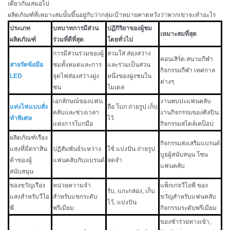
เดียวกันเสมอไป
ผลิตภัณฑ์ที่เหมาะสมนั้นขึ้นอยู่กับว่ากลุ่มเป้าหมายคาดหวังว่าพวกเขาจะทำอะไร
ประเภท
บทบาทการมีส่วน
ปฏิกิริยาของผู้ชม
เหมาะสมที่สุด
ผลิตภัณฑ์
ร่วมที่ดีที่สุด
โดยทั่วไป
การมีส่วนร่วมของผู้
สวมใส่ ส่องสว่าง
คอนเสิร์ต สนามกีฬา
สายรัดข้อมือ
ชมทั้งหมดและการ
และร่วมเป็นส่วน
กิจกรรมกีฬา เทศกาล
LED
จุดไฟส่องสว่างฝูง
หนึ่งของฝูงชนใน
ต่างๆ
ชน
โมเตล
เอกลักษณ์ของแฟน
งานพบปะแฟนคลับ
แท่งไฟแบบสั่ง
ถือ โบก ถ่ายรูป เก็บ
คลับและช่วงเวลา
งานกิจกรรมของศิลปิน
ทำพิเศษ
ไว้
แห่งการโบกมือ
กิจกรรมสไตล์เคป็อป
ผลิตภัณฑ์เรือง
กิจกรรมส่งเสริมแบรนด์
แสงที่มีตราสิน
ปฏิสัมพันธ์ระหว่าง
ใช้ แบ่งปัน ถ่ายรูป
บูธผู้สนับสนุน โซน
ค้าของผู้
แฟนคลับกับแบรนด์
จดจำ
แฟนคลับ
สนับสนุน
ของขวัญเรือง
หน่วยความจำ
แพ็กเกจวีไอพี ของ
รับ, แกะกล่อง, เก็บ
แสงสำหรับวีไอ
สำหรับแขกระดับ
ขวัญสำหรับแฟนคลับ
ไว้, แบ่งปัน
พี
พรีเมียม
กิจกรรมระดับพรีเมียม
ของชำร่วยทางเข้า,