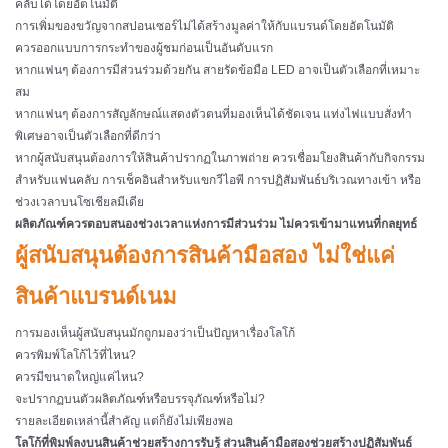
คลับได้โดยอัตโนมัติ
การเพิ่มของขวัญจากสปอนเซอร์ไม่ได้สร้างมูลค่าให้กับแบรนด์โดยอัตโนมัติ
ควรออกแบบการกระทำของผู้ชมก่อนเป็นอันดับแรก
หากแฟนๆ ต้องการมีส่วนร่วมด้วยกัน สายรัดข้อมือ LED อาจเป็นตัวเลือกที่เหมาะ
สม
หากแฟนๆ ต้องการสัญลักษณ์แสดงตัวตนที่มองเห็นได้ชัดเจน แท่งไฟแบบสั่งทำ
พิเศษอาจเป็นตัวเลือกที่ดีกว่า
หากผู้สนับสนุนต้องการให้สินค้าปรากฏในภาพถ่าย ควรเชื่อมโยงสินค้ากับกิจกรรม
สำหรับแฟนคลับ การเช็คอินสำหรับแขกวีไอพี การปฏิสัมพันธ์บริเวณทางเข้า หรือ
ช่วงเวลาบนโซเชียลมีเดีย
ผลิตภัณฑ์ควรตอบสนองช่วงเวลาแห่งการมีส่วนร่วม ไม่ควรเข้ามาแทนที่กลยุทธ์
ผู้สนับสนุนต้องการสินค้ามือสอง ไม่ใช่แค่
สินค้าแบรนด์เนม
การมองเห็นผู้สนับสนุนมักถูกมองว่าเป็นปัญหาเรื่องโลโก้
ควรพิมพ์โลโก้ไว้ที่ไหน?
ควรมีขนาดใหญ่แค่ไหน?
จะปรากฏบนตัวผลิตภัณฑ์หรือบรรจุภัณฑ์หรือไม่?
รายละเอียดเหล่านี้สำคัญ แต่ก็ยังไม่เพียงพอ
โลโก้ที่พิมพ์ลงบนสินค้าช่วยสร้างการรับรู้ ส่วนสินค้ามือสองช่วยสร้างปฏิสัมพันธ์