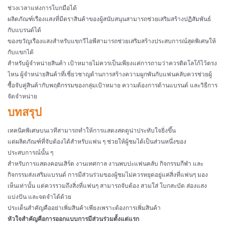
ช่วงเวลาแห่งการโบกมือได้
ผลิตภัณฑ์เรืองแสงที่มีตราสินค้าของผู้สนับสนุนสามารถช่วยเสริมสร้างปฏิสัมพันธ์
กับแบรนด์ได้
ของขวัญเรืองแสงสำหรับแขกวีไอพีสามารถช่วยเสริมสร้างประสบการณ์สุดพิเศษให้
กับแขกได้
สำหรับผู้จำหน่ายสินค้า เป้าหมายไม่ควรเป็นเพียงแค่การถามว่าควรติดโลโก้ไว้ตรง
ไหน ผู้จำหน่ายสินค้าที่เชี่ยวชาญด้านการสร้างความผูกพันกับแฟนคลับควรช่วยผู้
ซื้อจับคู่สินค้ากับพฤติกรรมของกลุ่มเป้าหมาย ความต้องการด้านแบรนด์ และวิธีการ
จัดจำหน่าย
บทสรุป
เทคนิคพิเศษบนเวทีสามารถทำให้การแสดงสดดูน่าประทับใจยิ่งขึ้น
แต่ผลิตภัณฑ์ที่จับต้องได้สำหรับแฟน ๆ ช่วยให้ผู้ชมได้เป็นส่วนหนึ่งของ
ประสบการณ์นั้น ๆ
สำหรับการแสดงคอนเสิร์ต งานเทศกาล งานพบปะแฟนคลับ กิจกรรมกีฬา และ
กิจกรรมส่งเสริมแบรนด์ การมีส่วนร่วมของผู้ชมไม่ควรหยุดอยู่แค่สิ่งที่แฟนๆ มอง
เห็นเท่านั้น แต่ควรรวมถึงสิ่งที่แฟนๆ สามารถจับต้อง สวมใส่ โบกสะบัด ส่องแสง
แบ่งปัน และจดจำได้ด้วย
ประเด็นสำคัญคืออย่าเพิ่มสินค้าเพียงเพราะต้องการเพิ่มสินค้า
หัวใจสำคัญคือการออกแบบการมีส่วนร่วมตั้งแต่แรก