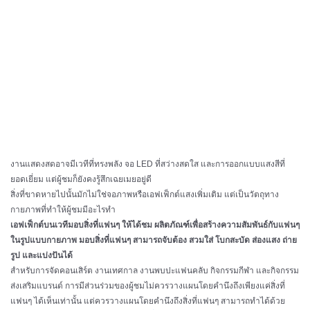
งานแสดงสดอาจมีเวทีที่ทรงพลัง จอ LED ที่สว่างสดใส และการออกแบบแสงสีที่
ยอดเยี่ยม แต่ผู้ชมก็ยังคงรู้สึกเฉยเมยอยู่ดี
สิ่งที่ขาดหายไปนั้นมักไม่ใช่จอภาพหรือเอฟเฟ็กต์แสงเพิ่มเติม แต่เป็นวัตถุทาง
กายภาพที่ทำให้ผู้ชมมีอะไรทำ
เอฟเฟ็กต์บนเวทีมอบสิ่งที่แฟนๆ ให้ได้ชม ผลิตภัณฑ์เพื่อสร้างความสัมพันธ์กับแฟนๆ
ในรูปแบบกายภาพ มอบสิ่งที่แฟนๆ สามารถจับต้อง สวมใส่ โบกสะบัด ส่องแสง ถ่าย
รูป และแบ่งปันได้
สำหรับการจัดคอนเสิร์ต งานเทศกาล งานพบปะแฟนคลับ กิจกรรมกีฬา และกิจกรรม
ส่งเสริมแบรนด์ การมีส่วนร่วมของผู้ชมไม่ควรวางแผนโดยคำนึงถึงเพียงแค่สิ่งที่
แฟนๆ ได้เห็นเท่านั้น แต่ควรวางแผนโดยคำนึงถึงสิ่งที่แฟนๆ สามารถทำได้ด้วย