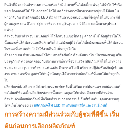
สินค้าที่มีตราสินค้าของสปอนเซอร์จะยิ่งมีค่ามากขึ้นก็ต่อเมื่อแฟนๆ ได้นำไปใช้จริง
ของเรืองแสงที่ใส่ไว้ในถุงอาจมีโลโก้ แต่ก็สร้างการมีส่วนร่วมจากผู้ชมได้น้อย ใน
ทางกลับกัน สายรัดข้อมือ LED ที่มีตราสินค้าของสปอนเซอร์ซึ่งถูกใช้ในจังหวะที่มี
ผู้คนพลุกพล่าน มีโอกาสสูงกว่าที่จะปรากฏในรูปถ่าย วิดีโอ และเนื้อหาสรุปของ
แฟนๆ
สำหรับสินค้าสำหรับแฟนคลับที่มีโลโก้สปอนเซอร์ติดอยู่ คำถามไม่ได้อยู่ที่ว่าโลโก้
นั้นมองเห็นได้ชัดเจนบนสินค้าหรือไม่ แต่ยังอยู่ที่ว่าโลโก้นั้นยังคงมองเห็นได้ชัดเจน
ในขณะที่แฟนคลับกำลังใช้งานสินค้านั้นอยู่หรือไม่
ตัวอย่างเช่น ตำแหน่งของโลโก้บนสายรัดข้อมือ ด้ามจับแท่งไฟ บัตรของขวัญ หรือ
บรรจุภัณฑ์ ควรสอดคล้องกับสถานการณ์การใช้งานจริง ผลิตภัณฑ์ที่ใช้ในระหว่าง
ช่วงเวลาถ่ายรูป การท้าทายแฟนคลับ กิจกรรมวีไอพี หรือการปฏิสัมพันธ์กับผู้เข้าชม
งาน สามารถสร้างมูลค่าให้กับผู้สนับสนุนได้มากกว่าผลิตภัณฑ์ที่แจกให้แล้วถูกลืม
ไป
ผลิตภัณฑ์ส่งเสริมการมีส่วนร่วมของแฟนคลับที่ได้รับการสนับสนุนจากสปอนเซอร์
จะได้ผลดีที่สุดเมื่อผลิตภัณฑ์เหล่านั้นมอบเหตุผลให้แฟนคลับอยากมีส่วนร่วม
สำหรับตัวเลือกผลิตภัณฑ์ที่พร้อมสำหรับการจัดงานอีเว้นท์เพิ่มเติม คุณสามารถดู
ได้ที่เว็บไซต์ของเรา
ผลิตภัณฑ์ไฟ LED สำหรับคอนเสิร์ตและงานอีเวนต์
การสร้างความมีส่วนร่วมกับผู้ชมที่ดีขึ้น เริ่ม
ต้นก่อนการเลือกผลิตภัณฑ์