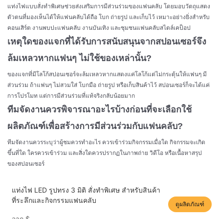
แท่งไฟแบบสั่งทำพิเศษช่วยส่งเสริมการมีส่วนร่วมของแฟนคลับ โดยมอบวัตถุแสดง
ตัวตนที่มองเห็นได้ให้แฟนคลับได้ถือ โบก ถ่ายรูป และเก็บไว้ เหมาะอย่างยิ่งสำหรับ
คอนเสิร์ต งานพบปะแฟนคลับ งานบันเทิง และชุมชนแฟนคลับสไตล์เคป็อป
เหตุใดของแจกที่ได้รับการสนับสนุนจากสปอนเซอร์จึง
ล้มเหลวหากแฟนๆ ไม่ใช้ของเหล่านั้น?
ของแจกที่มีโลโก้สปอนเซอร์จะล้มเหลวหากแสดงแค่โลโก้แต่ไม่กระตุ้นให้แฟนๆ มี
ส่วนร่วม ถ้าแฟนๆ ไม่สวมใส่ โบกมือ ถ่ายรูป หรือเก็บสินค้าไว้ สปอนเซอร์ก็จะได้แค่
การโปรโมท แต่การมีส่วนร่วมที่แท้จริงกลับน้อยมาก
ทีมจัดงานควรพิจารณาอะไรบ้างก่อนที่จะเลือกใช้
ผลิตภัณฑ์เพื่อสร้างการมีส่วนร่วมกับแฟนคลับ?
ทีมจัดงานควรระบุว่าผู้ชมควรทำอะไร ควรเข้าร่วมกิจกรรมเมื่อใด กิจกรรมจะเกิด
ขึ้นที่ใด ใครควรเข้าร่วม และสิ่งใดควรปรากฏในภาพถ่าย วิดีโอ หรือเนื้อหาสรุป
ของสปอนเซอร์
แท่งไฟ LED รูปทรง 3 มิติ สั่งทำพิเศษ สำหรับสินค้า
ที่ระลึกและกิจกรรมแฟนคลับ
ดูผลิตภัณฑ์
จาก
$