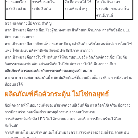
ของแจกเรือง
การเข้าร่วมใน
จับ ถือ สวมใส่ ใช้
โปรโมชั่นราคา
แสงเรียบง่าย
ระดับเริ่มต้น
งานเพียงชั่วครู่
ประหยัด, ของแจกใน
งานอีเวนต์
ความแตกต่างนี้มีความสำคัญ
หากเป้าหมายคือการเชื่อมโยงผู้ชมทั้งหมดเข้าด้วยกันด้วยภาพ สายรัดข้อมือ LED
มักจะเหมาะสมกว่า
หากเป้าหมายคือเอกลักษณ์ของแฟนคลับ มูลค่าสินค้า หรือโมเมนต์แห่งการโบกไฟ
แท่ง ไฟแท่งแบบสั่งทำพิเศษมักจะมีประสิทธิภาพมากกว่า
หากเป้าหมายคือการโปรโมตสินค้าให้กับสปอนเซอร์ ผลิตภัณฑ์ควรเชื่อมโยงกับ
กิจกรรมของแฟนคลับอย่างแท้จริง ไม่ใช่แค่การวางโลโก้เพียงอย่างเดียว
ผลิตภัณฑ์ควรสอดคล้องกับการกระทำของกลุ่มเป้าหมาย
หากขาดความสอดคล้องกันนี้ แม้แต่ผลิตภัณฑ์ที่ยอดเยี่ยมก็อาจสร้างการมีส่วนร่วม
ที่อ่อนแอได้
ผลิตภัณฑ์คือตัวกระตุ้น ไม่ใช่กลยุทธ์
ข้อผิดพลาดทั่วไปอย่างหนึ่งของบริษัทจัดงานอีเว้นท์คือ การเลือกใช้เครื่องมือสร้าง
การมีส่วนร่วมก่อนที่จะกำหนดพฤติกรรมของกลุ่มเป้าหมาย
การเพิ่มสายรัดข้อมือ LED ไม่ได้หมายความว่าจะสร้างการมีส่วนร่วมได้โดย
อัตโนมัติ
การเพิ่มแท่งไฟแบบกำหนดเองไม่ได้หมายความว่าจะสร้างอารมณ์ร่วมจากแฟน