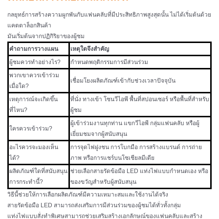
กลยุทธ์การสร้างความผูกพันกับแฟนคลับที่มีประสิทธิภาพสูงสุดนั้น ไม่ได้เริ่มต้นด้วย
แคตตาล็อกสินค้า
มันเริ่มต้นจากปฏิกิริยาของผู้ชม
คำถามการวางแผน
เหตุใดจึงสำคัญ
ผู้ชมควรทำอย่างไร?
กำหนดพฤติกรรมการมีส่วนร่วม
พวกเขาควรเข้าร่วม
เชื่อมโยงผลิตภัณฑ์เข้ากับช่วงเวลาปัจจุบัน
เมื่อใด?
เหตุการณ์จะเกิดขึ้น
ที่นั่ง ทางเข้า โซนวีไอพี พื้นที่สปอนเซอร์ หรือพื้นที่สำหรับ
ที่ไหน?
ผู้ชม
ผู้เข้าร่วมงานทุกท่าน แขกวีไอพี กลุ่มแฟนคลับ หรือผู้
ใครควรเข้าร่วม?
เยี่ยมชมจากผู้สนับสนุน
อะไรควรจะมองเห็น
การจุดไฟฝูงชน การโบกมือ การสร้างแบรนด์ การถ่าย
ได้?
ภาพ หรือการแชร์บนโซเชียลมีเดีย
ผลิตภัณฑ์ใดที่สนับสนุน
ช่วยเลือกสายรัดข้อมือ LED แท่งไฟแบบกำหนดเอง หรือ
การกระทำนี้?
ของขวัญสำหรับผู้สนับสนุน
วิธีนี้ช่วยให้การเลือกผลิตภัณฑ์มีความเหมาะสมและใช้งานได้จริง
สายรัดข้อมือ LED สามารถส่งเสริมการมีส่วนร่วมของผู้ชมได้ทั่วทั้งกลุ่ม
แท่งไฟแบบสั่งทำพิเศษสามารถช่วยเสริมสร้างเอกลักษณ์ของแฟนคลับและสร้าง