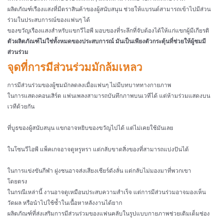
ผลิตภัณฑ์เรืองแสงที่มีตราสินค้าของผู้สนับสนุน ช่วยให้แบรนด์สามารถเข้าไปมีส่วน
ร่วมในประสบการณ์ของแฟนๆ ได้
ของขวัญเรืองแสงสำหรับแขกวีไอพี มอบของที่ระลึกที่จับต้องได้ให้แก่แขกผู้มีเกียรติ
ตัวผลิตภัณฑ์ไม่ใช่ทั้งหมดของประสบการณ์ มันเป็นเพียงตัวกระตุ้นที่ช่วยให้ผู้ชมมี
ส่วนร่วม
จุดที่การมีส่วนร่วมมักล้มเหลว
การมีส่วนร่วมของผู้ชมมักลดลงเมื่อแฟนๆ ไม่มีบทบาททางกายภาพ
ในการแสดงคอนเสิร์ต แฟนเพลงสามารถบันทึกภาพบนเวทีได้ แต่ห้ามร่วมแสดงบน
เวทีด้วยกัน
ที่บูธของผู้สนับสนุน แขกอาจหยิบของขวัญไปได้ แต่ไม่เคยใช้มันเลย
ในโซนวีไอพี แพ็คเกจอาจดูหรูหรา แต่กลับขาดสิ่งของที่สามารถแบ่งปันได้
ในการแข่งขันกีฬา ฝูงชนอาจส่งเสียงเชียร์ดังลั่น แต่กลับไม่มองมาที่พวกเขา
โดยตรง
ในกรณีเหล่านี้ งานอาจดูเหมือนประสบความสำเร็จ แต่การมีส่วนร่วมอาจมองเห็น
วัดผล หรือนำไปใช้ซ้ำในเนื้อหาหลังงานได้ยาก
ผลิตภัณฑ์ที่ส่งเสริมการมีส่วนร่วมของแฟนคลับในรูปแบบกายภาพช่วยเติมเต็มช่อง