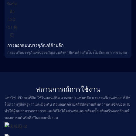
การออกแบบบรรจุภัณฑ์ค้าปลีก
กล่องหรือบรรจุภัณฑ์ของขวัญแบบสั่งทำพิเศษสำหรับโปรโมชั่นและการขายต่อ
สถานการณ์การใช้งาน
แท่งไฟ LED อะคริลิก ใช้ในคอนเสิร์ต งานพบปะแฟนคลับ และงานอีเวนต์ของบริษัท
ให้ความรู้สึกหรูหราและมีระดับ ตัวหลอดคล้ายคริสตัลช่วยเพิ่มความคมชัดของแสง
ทำให้ผู้ชมสามารถถ่ายภาพและวิดีโอได้อย่างชัดเจน พร้อมทั้งเสริมสร้างเอกลักษณ์
ของแบรนด์หรือศิลปินตลอดทั้งงาน