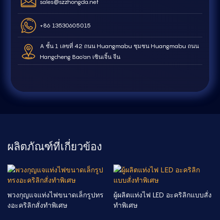
sales@szzhongda.net
+86 13530605015
A ชั้น 1 เลขที่ 42 ถนน Huangmabu ชุมชน Huangmabu ถนน
Hangcheng Bao'an เซินเจิ้น จีน
ผลิตภัณฑ์ที่เกี่ยวข้อง
พวงกุญแจแท่งไฟขนาดเล็กรูปทร
ผู้ผลิตแท่งไฟ LED อะคริลิกแบบสั่ง
งอะคริลิกสั่งทำพิเศษ
ทำพิเศษ