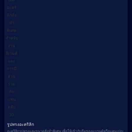
รูปทรงอะคริลิก
อะคริลิกรูปทรงและขนาดสั่งทำพิเศษ เพื่อให้เข้ากับธีมของแบรนด์หรือแคมเปญ