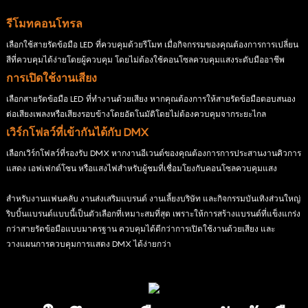
รีโมทคอนโทรล
เลือกใช้สายรัดข้อมือ LED ที่ควบคุมด้วยรีโมท เมื่อกิจกรรมของคุณต้องการการเปลี่ยน
สีที่ควบคุมได้ง่ายโดยผู้ควบคุม โดยไม่ต้องใช้คอนโซลควบคุมแสงระดับมืออาชีพ
การเปิดใช้งานเสียง
เลือกสายรัดข้อมือ LED ที่ทำงานด้วยเสียง หากคุณต้องการให้สายรัดข้อมือตอบสนอง
ต่อเสียงเพลงหรือเสียงรอบข้างโดยอัตโนมัติโดยไม่ต้องควบคุมจากระยะไกล
เวิร์กโฟลว์ที่เข้ากันได้กับ DMX
เลือกเวิร์กโฟลว์ที่รองรับ DMX หากงานอีเวนต์ของคุณต้องการการประสานงานคิวการ
แสดง เอฟเฟกต์โซน หรือแสงไฟสำหรับผู้ชมที่เชื่อมโยงกับคอนโซลควบคุมแสง
สำหรับงานแฟนคลับ งานส่งเสริมแบรนด์ งานเลี้ยงบริษัท และกิจกรรมบันเทิงส่วนใหญ่
ริบบิ้นแบรนด์แบบนี้เป็นตัวเลือกที่เหมาะสมที่สุด เพราะให้การสร้างแบรนด์ที่แข็งแกร่ง
กว่าสายรัดข้อมือแบบมาตรฐาน ควบคุมได้ดีกว่าการเปิดใช้งานด้วยเสียง และ
วางแผนการควบคุมการแสดง DMX ได้ง่ายกว่า