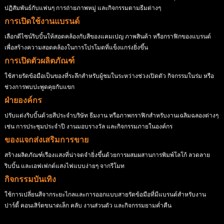
ปฏิสัมพันธ์กับแฟนๆ การถ่ายภาพหมู่ และกิจกรรมตามธีมต่างๆ
การเปิดใช้งานแบรนด์
เลือกดีไซน์ริบบิ้นให้สอดคล้องกับสีของแคมเปญ ภาพสินค้า หรือกราฟิกของแบรนด์
เพื่อสร้างความสอดคล้องในการโปรโมตที่แข็งแกร่งยิ่งขึ้น
การเปิดตัวผลิตภัณฑ์
ใช้สายรัดข้อมือเป็นของที่ระลึกสำหรับผู้ชมในระหว่างช่วงเปิดตัว กิจกรรมในร่ม หรือ
ช่วงการพบปะพูดคุยกับแขก
ฝ่ายองค์กร
ปรับแต่งริบบิ้นด้วยสีประจำบริษัท ธีมงาน หรือภาพกราฟิกสำหรับงานเฉลิมฉลองต่างๆ
เช่น การประชุมประจำปี งานมอบรางวัล และกิจกรรมภายในองค์กร
ของแจกส่งเสริมการขาย
สร้างผลิตภัณฑ์เรืองแสงที่น่าจดจำยิ่งขึ้นด้วยการผสมผสานการพิมพ์โลโก้ ลวดลาย
ริบบิ้น และเอฟเฟกต์แสงไฟแบบง่ายๆ จากรีโมท
กิจกรรมบันเทิง
ใช้การเปลี่ยนสีจากระยะไกลและการออกแบบสายรัดข้อมือที่มีแบรนด์สำหรับงาน
ปาร์ตี้ คอนเสิร์ตขนาดเล็ก คลับ งานส่วนตัว และกิจกรรมยามค่ำคืน