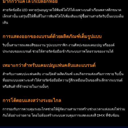
มากกว่าแค่โลโก้เปลือกหอย
สายรัดข้อมือ LED หลายรุ่นอนุญาตให้พิมพ์โลโก้ได้เฉพาะบนตัวเรือนพลาสติกขนาด
เล็กเท่านั้น แต่รุ่นนี้ให้พื้นที่ในการพิมพ์โลโก้เพิ่มเติมแก่ผู้ซื้อผ่านสายรัดริบบิ้นแบบเต็ม
เส้น
การแสดงออกของแบรนด์ด้วยผลิตภัณฑ์เต็มรูปแบบ
ริบบิ้นสามารถแสดงสีของงาน รูปแบบกราฟิก งานศิลปะของแคมเปญ หรือองค์
ประกอบของแบรนด์ ช่วยให้สายรัดข้อมือเข้ากับระบบภาพโดยรวมของงานได้
เหมาะกว่าสำหรับแคมเปญแฟนคลับและแบรนด์
สำหรับงานพบปะแฟนคลับ งานเปิดตัวผลิตภัณฑ์ และกิจกรรมส่งเสริมการขาย ริบบิ้น
ที่ออกแบบเฉพาะจะทำให้สายรัดข้อมือมีความรู้สึกเหมือนเป็นของที่ระลึกจากแบรนด์
หรือสินค้าที่จำหน่ายในงานนั้นๆ
การโต้ตอบแสงสว่างระยะไกล
การรองรับการควบคุมระยะไกลช่วยให้ผู้จัดงานสามารถสร้างช่วงเวลาแห่งแสงไฟร่วม
กันได้อย่างง่ายดาย โดยไม่ต้องสร้างระบบควบคุมการแสดงแสงสี DMX ที่ซับซ้อน