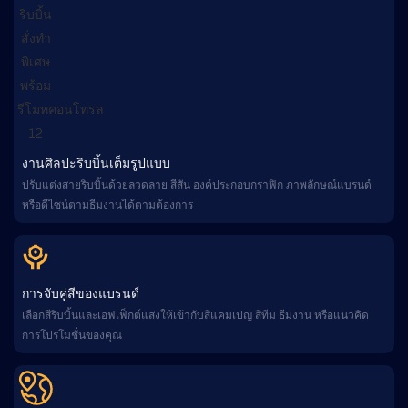
งานศิลปะริบบิ้นเต็มรูปแบบ
ปรับแต่งสายริบบิ้นด้วยลวดลาย สีสัน องค์ประกอบกราฟิก ภาพลักษณ์แบรนด์
หรือดีไซน์ตามธีมงานได้ตามต้องการ
การจับคู่สีของแบรนด์
เลือกสีริบบิ้นและเอฟเฟ็กต์แสงให้เข้ากับสีแคมเปญ สีทีม ธีมงาน หรือแนวคิด
การโปรโมชั่นของคุณ