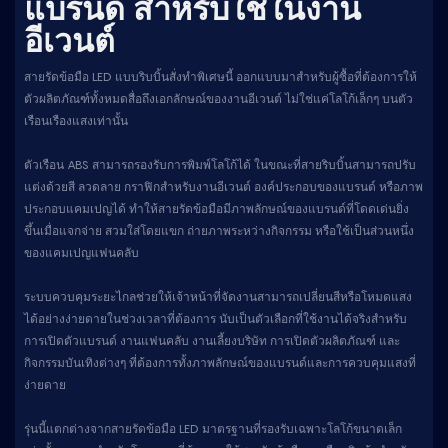
แบรนด์ สำหรับใช้ในงาน
อีเวนต์
สายรัดข้อมือ LED แบบริบบิ้นสั่งทำพิเศษนี้ ออกแบบมาสำหรับผู้ซื้อที่ต้องการให้
ตัวผลิตภัณฑ์ทั้งหมดสื่อถึงเอกลักษณ์ของงานอีเวนต์ ไม่ใช่แค่โลโก้เล็กๆ บนตัว
เรือนเรืองแสงเท่านั้น
ตัวเรือน ABS สามารถรองรับการพิมพ์โลโก้ได้ ในขณะที่สายริบบิ้นสามารถปรับ
แต่งด้วยสี ลวดลาย กราฟิกสำหรับงานอีเวนต์ องค์ประกอบของแบรนด์ หรือภาพ
ประกอบแคมเปญได้ ทำให้สายรัดข้อมือมีภาพลักษณ์ของแบรนด์ที่โดดเด่นยิ่ง
ขึ้นเมื่อแจกจ่าย สวมใส่โดยแขก ถ่ายภาพระหว่างกิจกรรม หรือใช้เป็นส่วนหนึ่ง
ของแคมเปญแฟนคลับ
ระบบควบคุมระยะไกลช่วยให้เจ้าหน้าที่จัดงานสามารถเปลี่ยนสีหรือโหมดแสง
ได้อย่างง่ายดายในช่วงเวลาที่ต้องการ นับเป็นตัวเลือกที่ใช้งานได้จริงสำหรับ
การเปิดตัวแบรนด์ งานแฟนคลับ งานเลี้ยงบริษัท การเปิดตัวผลิตภัณฑ์ และ
กิจกรรมบันเทิงต่างๆ ที่ต้องการทั้งภาพลักษณ์ของแบรนด์และการควบคุมแสงที่
ง่ายดาย
รุ่นนี้แตกต่างจากสายรัดข้อมือ LED มาตรฐานที่รองรับเฉพาะโลโก้ขนาดเล็ก