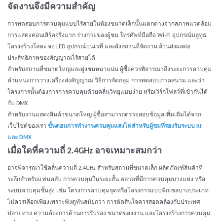
จัดงานจึงมีความสำคัญ
การทดสอบการควบคุมแบบไร้สายในห้องขนาดเล็กนั้นแตกต่างจากสภาพแวดล้อม
การแสดงคอนเสิร์ตจริงมาก ร่างกายของผู้ชม โทรศัพท์มือถือ Wi-Fi อุปกรณ์บลูทูธ
โครงสร้างโลหะ จอ LED อุปกรณ์บนเวที และผังสถานที่จัดงาน ล้วนส่งผลต่อ
ประสิทธิภาพของสัญญาณไร้สายได้
สำหรับสถานที่ขนาดใหญ่และฝูงชนหนาแน่น ผู้ซื้อควรพิจารณาถึงระยะการควบคุม
ตำแหน่งการวางเครื่องส่งสัญญาณ วิธีการจัดกลุ่ม การทดสอบภาคสนาม และว่า
โครงการนั้นต้องการการควบคุมด้วยคลื่นวิทยุแบบง่าย หรือเวิร์กโฟลว์ที่เข้ากันได้
กับ DMX
สำหรับงานแสดงสินค้าขนาดใหญ่ ผู้ซื้อสามารถตรวจสอบข้อมูลเพิ่มเติมได้จาก
เว็บไซต์ของเรา
ขั้นตอนการทำงานควบคุมแสงไฟสำหรับผู้ชมที่รองรับระบบ RF
และ DMX
เมื่อใดที่ความถี่ 2.4GHz อาจเหมาะสมกว่า
อาจพิจารณาใช้คลื่นความถี่ 2.4GHz สำหรับสถานที่ขนาดเล็ก ผลิตภัณฑ์สินค้าที่
ระลึกสำหรับแฟนคลับ การควบคุมในระยะสั้น ตลาดที่มีการควบคุมบางแห่ง หรือ
ระบบควบคุมขั้นสูง เช่น โครงการควบคุมจุดหรือโครงการแบบพิกเซลบางประเภท
ไม่ควรเลือกเพียงเพราะฟังดูทันสมัยกว่า การตัดสินใจควรสอดคล้องกับประเทศ
ปลายทาง ความต้องการด้านการรับรอง ขนาดของงาน และโครงสร้างการควบคุม