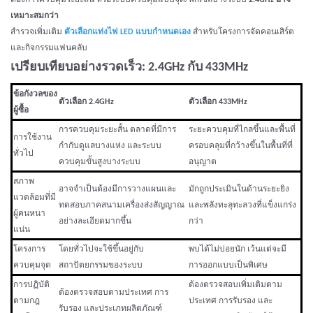
ต้องการควบคุมระยะสั้น หรือระบบควบคุมแบบจุด/พิกเซลบางระบบ
2.4GHz อาจ
เหมาะสมกว่า
สำรวจเพิ่มเติม
ตัวเลือกแท่งไฟ LED แบบกำหนดเอง
สำหรับโครงการจัดคอนเสิร์ต
และกิจกรรมแฟนคลับ
เปรียบเทียบอย่างรวดเร็ว: 2.4GHz กับ 433MHz
ข้อกังวลของ
ตัวเลือก 2.4GHz
ตัวเลือก 433MHz
ผู้ซื้อ
การควบคุมระยะสั้น ตลาดที่มีการ
ระยะควบคุมที่ไกลขึ้นและพื้นที่
การใช้งาน
กำกับดูแลบางแห่ง และระบบ
ครอบคลุมที่กว้างขึ้นในพื้นที่ที่
ทั่วไป
ควบคุมขั้นสูงบางระบบ
อนุญาต
สภาพ
อาจจำเป็นต้องมีการวางแผนและ
มักถูกประเมินในด้านระยะยิง
แวดล้อมที่มี
ทดสอบภาคสนามเครื่องส่งสัญญาณ
และพลังทะลุทะลวงที่แข็งแกร่ง
ผู้คนหนา
อย่างละเอียดมากขึ้น
กว่า
แน่น
โครงการ
โดยทั่วไปจะใช้ขึ้นอยู่กับ
พบได้ไม่บ่อยนัก เว้นแต่จะมี
ควบคุมจุด
สถาปัตยกรรมของระบบ
การออกแบบเป็นพิเศษ
การปฏิบัติ
ต้องตรวจสอบเพิ่มเติมตาม
ต้องตรวจสอบตามประเทศ การ
ตามกฎ
ประเทศ การรับรอง และ
รับรอง และประเภทผลิตภัณฑ์