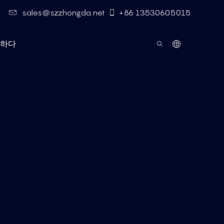
sales@szzhongda.net
+86 13530605015
하다