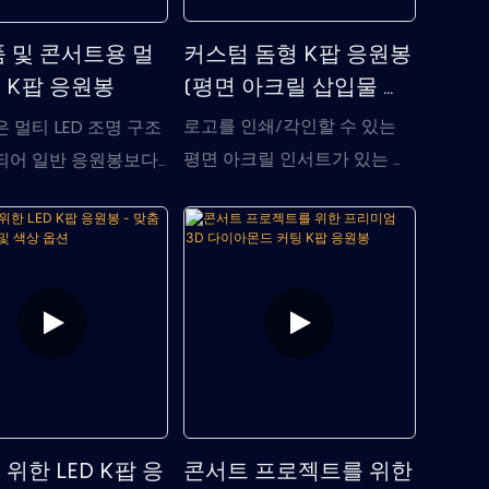
커스텀 돔형 K팝 응원봉
품 및 콘서트용 멀
(평면 아크릴 삽입물 포
D K팝 응원봉
함) (OEM)
로고를 인쇄/각인할 수 있는
 멀티 LED 조명 구조
평면 아크릴 인서트가 있는 맞
되어 일반 응원봉보다
춤형 K-pop 응원봉으로 3D
 돔 조명과 더욱 다채로
금형 제작 비용을 절감하세요.
 효과를 연출합니다. 팬
수동 버튼, RF 리모컨(구역 제
서트, 팬미팅, 브랜드
어 기능 포함), DMX512 통합
등 K팝 스타일의 눈길
등 원하는 기술을 선택하세요.
잡는 응원봉이 필요한
경기장 투어 및 팬클럽을 위한
행사에 적합합니다.
완벽한 OEM/ODM 디자인 지
원을 제공합니다.
위한 LED K팝 응
콘서트 프로젝트를 위한