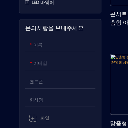
+
LED 바웨어
K팝 응원봉
LED 발광 마스크
콘서트
아크릴 라이트 스틱
LED 홍보 배지
LED 파티 안경
춤형 아
문의사항을 보내주세요
LED 손목 밴드
LED 웨어러블 넥 액세서리
LED 아이스 버킷
드
LED 이벤트 액세서리
LED 병받침대
이름
LED 플라스틱 컵
이메일
LED 병 폭죽
EL 병 라벨
핸드폰
회사명
파일
맞춤형 