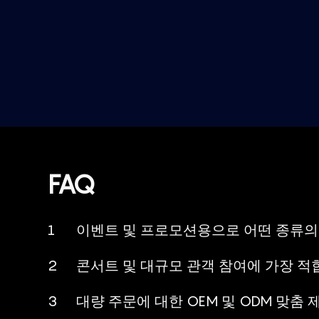
DMX51
캐릭터 돔
니다. 애
출시, 아
정판 마
합한 실용
3D 금형
필요하지
FAQ
1
이벤트 및 프로모션용으로 어떤 종류의 
2
콘서트 및 대규모 관객 참여에 가장 적
3
대량 주문에 대한 OEM 및 ODM 맞춤