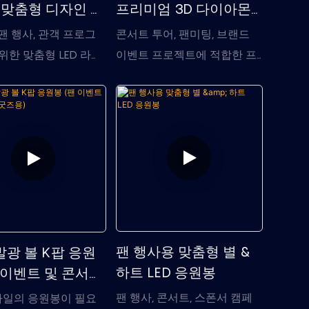
- 맞춤형 디자인 및
프리미엄 3D 다이아몬
옵션
드 커팅 K팝 응원봉
팬 행사, 관객 프로그
콘서트 투어, 팬미팅, 브랜드
위한 맞춤형 LED 라이
이벤트 프로젝트에 적합한 프
로, 15가지 색상 옵
리미엄 3D 다이아몬드 커팅 K
고 커스터마이징, 스위
팝 응원봉입니다. 차별화된 디
 또는 DMX 호환 제어 기
자인, 강렬한 시각적 이미지,
공합니다.
그리고 실용적인 대량 맞춤 제
작 지원을 원하는 고객에게 적
합합니다.
팬 행사용 맞춤형 별 &
발광 볼 K팝 응원
하트 LED 응원봉
팬 이벤트 및 콘서트
)
팬 행사, 콘서트, 스폰서 캠페
타일의 응원봉이 필요