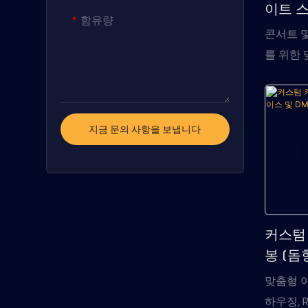
이트 스
함유량
디자인
콘서트 
를 위한 
로, 유연
한 모드 
비용 효
지금 문의 사항을 보냅니다
징입니다
커스텀
봉 (돔
DMX5
맞춤형 아
하우징, 