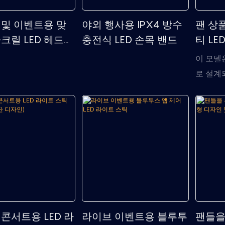
 및 이벤트용 맞
야외 행사용 IPX4 방수
팬 상
크릴 LED 헤드밴
충전식 LED 손목 밴드
티 LE
이 모델은
로 설계
더 밝은
운 시각
상품, 콘
캠페인 
을 사로
다양한 
콘서트용 LED 라
라이브 이벤트용 블루투
팬들을 