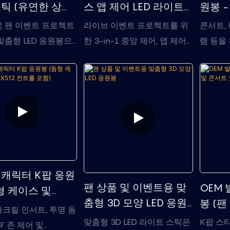
틱 (유연한 상단
스 앱 제어 LED 라이트
원봉 
)
스틱
색상 
및 팬 이벤트 프로젝트
라이브 이벤트 프로젝트를 위
콘서트, 
맞춤형 LED 응원봉으
한 3-in-1 중앙 제어, 앱 제어
램 등을 
한 상단 디자인, 다양
및 픽셀 로고 애니메이션 효과
트 스틱으
제어, 간편한 조립 및
를 갖춘 맞춤형 LED 라이트 스
션, 로
율적인 대량 생산이 특
틱입니다.
치, RF
.
능을 제
 캐릭터 K팝 응원
팬 상품 및 이벤트용 맞
OEM 
형 케이스 및
춤형 3D 모양 LED 응원
봉 (
12 컨트롤 포함)
크릴 인서트, 투명 돔
봉
굿즈용
맞춤형 3D LED 라이트 스틱은
K팝 스
RF 존 제어 및