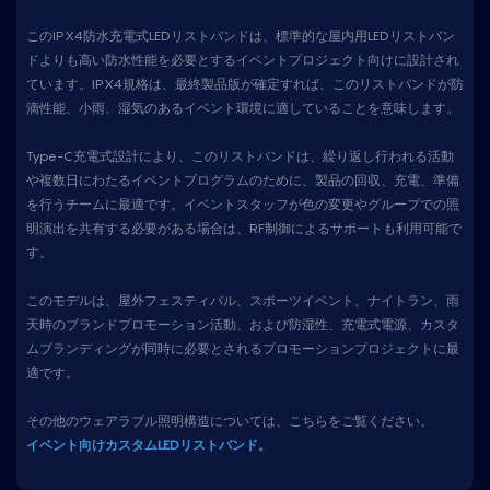
このIPX4防水充電式LEDリストバンドは、標準的な屋内用LEDリストバン
ドよりも高い防水性能を必要とするイベントプロジェクト向けに設計され
ています。IPX4規格は、最終製品版が確定すれば、このリストバンドが防
滴性能、小雨、湿気のあるイベント環境に適していることを意味します。
Type-C充電式設計により、このリストバンドは、繰り返し行われる活動
や複数日にわたるイベントプログラムのために、製品の回収、充電、準備
を行うチームに最適です。イベントスタッフが色の変更やグループでの照
明演出を共有する必要がある場合は、RF制御によるサポートも利用可能で
す。
このモデルは、屋外フェスティバル、スポーツイベント、ナイトラン、雨
天時のブランドプロモーション活動、および防湿性、充電式電源、カスタ
ムブランディングが同時に必要とされるプロモーションプロジェクトに最
適です。
その他のウェアラブル照明構造については、こちらをご覧ください。
イベント向けカスタムLEDリストバンド。