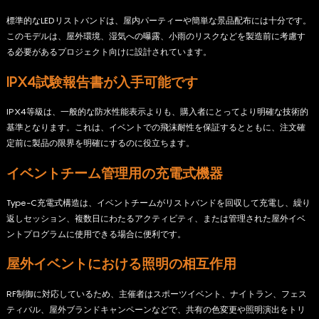
標準的なLEDリストバンドは、屋内パーティーや簡単な景品配布には十分です。
このモデルは、屋外環境、湿気への曝露、小雨のリスクなどを製造前に考慮す
る必要があるプロジェクト向けに設計されています。
IPX4試験報告書が入手可能です
IPX4等級は、一般的な防水性能表示よりも、購入者にとってより明確な技術的
基準となります。これは、イベントでの飛沫耐性を保証するとともに、注文確
定前に製品の限界を明確にするのに役立ちます。
イベントチーム管理用の充電式機器
Type-C充電式構造は、イベントチームがリストバンドを回収して充電し、繰り
返しセッション、複数日にわたるアクティビティ、または管理された屋外イベ
ントプログラムに使用できる場合に便利です。
屋外イベントにおける照明の相互作用
RF制御に対応しているため、主催者はスポーツイベント、ナイトラン、フェス
ティバル、屋外ブランドキャンペーンなどで、共有の色変更や照明演出をトリ