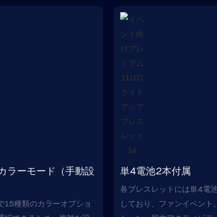
のカラーモード（手動設
単4電池2本付属
各ブレスレットには単4電
で15種類のカラーオプショ
しており、ファンイベント