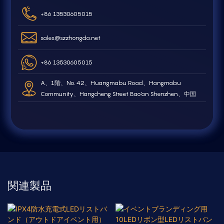
+86 13530605015
sales@szzhongda.net
+86 13530605015
A、1階、No. 42、Huangmabu Road、Hangmabu
Community、Hangcheng Street Bao'an Shenzhen、中国
関連製品