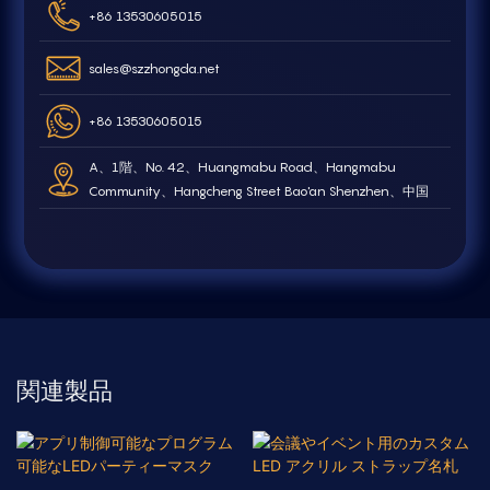
+86 13530605015
sales@szzhongda.net
+86 13530605015
A、1階、No. 42、Huangmabu Road、Hangmabu
Community、Hangcheng Street Bao'an Shenzhen、中国
関連製品