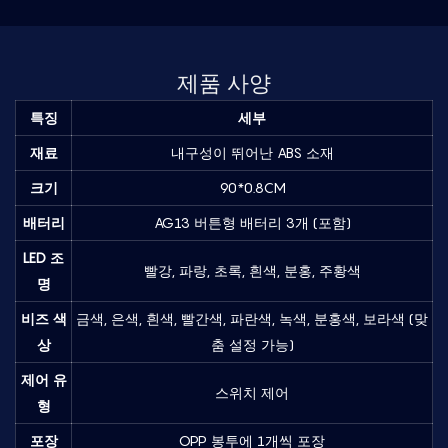
제품 사양
특징
세부
재료
내구성이 뛰어난 ABS 소재
크기
90*0.8CM
배터리
AG13 버튼형 배터리 3개 (포함)
LED 조
빨강, 파랑, 초록, 흰색, 분홍, 주황색
명
비즈 색
금색, 은색, 흰색, 빨간색, 파란색, 녹색, 분홍색, 보라색 (맞
상
춤 설정 가능)
제어 유
스위치 제어
형
포장
OPP 봉투에 1개씩 포장