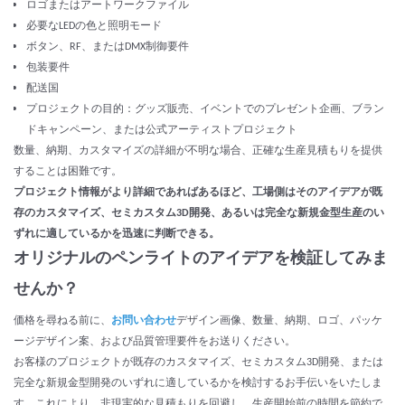
ロゴまたはアートワークファイル
必要なLEDの色と照明モード
ボタン、RF、またはDMX制御要件
包装要件
配送国
プロジェクトの目的：グッズ販売、イベントでのプレゼント企画、ブラン
ドキャンペーン、または公式アーティストプロジェクト
数量、納期、カスタマイズの詳細が不明な場合、正確な生産見積もりを提供
することは困難です。
プロジェクト情報がより詳細であればあるほど、工場側はそのアイデアが既
存のカスタマイズ、セミカスタム3D開発、あるいは完全な新規金型生産のい
ずれに適しているかを迅速に判断できる。
オリジナルのペンライトのアイデアを検証してみま
せんか？
価格を尋ねる前に、
お問い合わせ
デザイン画像、数量、納期、ロゴ、パッケ
ージデザイン案、および品質管理要件をお送りください。
お客様のプロジェクトが既存のカスタマイズ、セミカスタム3D開発、または
完全な新規金型開発のいずれに適しているかを検討するお手伝いをいたしま
す。これにより、非現実的な見積もりを回避し、生産開始前の時間を節約で