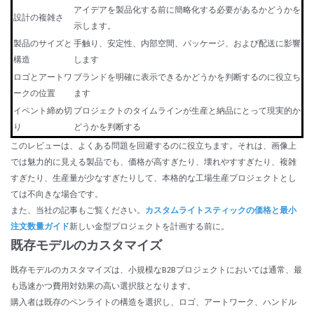
アイデアを製品化する前に簡略化する必要があるかどうかを
設計の複雑さ
示します。
製品のサイズと
手触り、安定性、内部空間、パッケージ、および配送に影響
構造
します
ロゴとアートワ
ブランドを明確に表示できるかどうかを判断するのに役立ち
ークの位置
ます
イベント締め切
プロジェクトのタイムラインが生産と納品にとって現実的か
り
どうかを判断する
このレビューは、よくある問題を回避するのに役立ちます。それは、画像上
では魅力的に見える製品でも、価格が高すぎたり、壊れやすすぎたり、複雑
すぎたり、生産量が少なすぎたりして、本格的な工場生産プロジェクトとし
ては不向きな場合です。
また、当社の記事もご覧ください。
カスタムライトスティックの価格と最小
注文数量ガイド
新しい金型プロジェクトを計画する前に。
既存モデルのカスタマイズ
既存モデルのカスタマイズは、小規模なB2Bプロジェクトにおいては通常、最
も迅速かつ費用対効果の高い選択肢となります。
購入者は既存のペンライトの構造を選択し、ロゴ、アートワーク、ハンドル