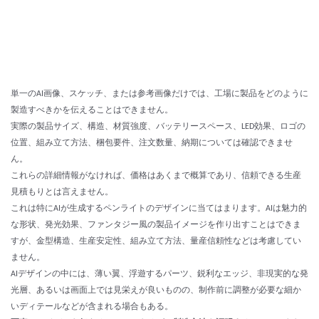
単一のAI画像、スケッチ、または参考画像だけでは、工場に製品をどのように
製造すべきかを伝えることはできません。
実際の製品サイズ、構造、材質強度、バッテリースペース、LED効果、ロゴの
位置、組み立て方法、梱包要件、注文数量、納期については確認できませ
ん。
これらの詳細情報がなければ、価格はあくまで概算であり、信頼できる生産
見積もりとは言えません。
これは特にAIが生成するペンライトのデザインに当てはまります。AIは魅力的
な形状、発光効果、ファンタジー風の製品イメージを作り出すことはできま
すが、金型構造、生産安定性、組み立て方法、量産信頼性などは考慮してい
ません。
AIデザインの中には、薄い翼、浮遊するパーツ、鋭利なエッジ、非現実的な発
光層、あるいは画面上では見栄えが良いものの、制作前に調整が必要な細か
いディテールなどが含まれる場合もある。