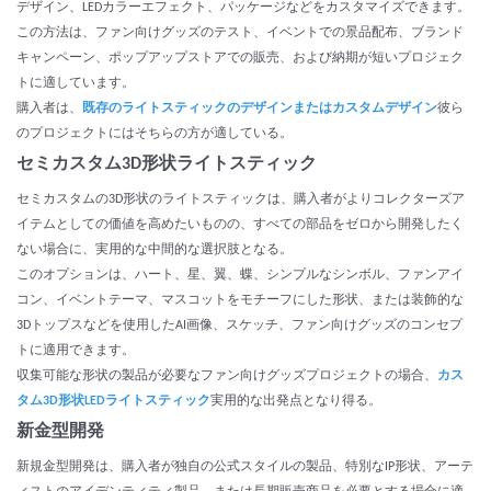
デザイン、LEDカラーエフェクト、パッケージなどをカスタマイズできます。
この方法は、ファン向けグッズのテスト、イベントでの景品配布、ブランド
キャンペーン、ポップアップストアでの販売、および納期が短いプロジェク
トに適しています。
購入者は、
既存のライトスティックのデザインまたはカスタムデザイン
彼ら
のプロジェクトにはそちらの方が適している。
セミカスタム3D形状ライトスティック
セミカスタムの3D形状のライトスティックは、購入者がよりコレクターズア
イテムとしての価値を高めたいものの、すべての部品をゼロから開発したく
ない場合に、実用的な中間的な選択肢となる。
このオプションは、ハート、星、翼、蝶、シンプルなシンボル、ファンアイ
コン、イベントテーマ、マスコットをモチーフにした形状、または装飾的な
3Dトップスなどを使用したAI画像、スケッチ、ファン向けグッズのコンセプ
トに適用できます。
収集可能な形状の製品が必要なファン向けグッズプロジェクトの場合、
カス
タム3D形状LEDライトスティック
実用的な出発点となり得る。
新金型開発
新規金型開発は、購入者が独自の公式スタイルの製品、特別なIP形状、アーテ