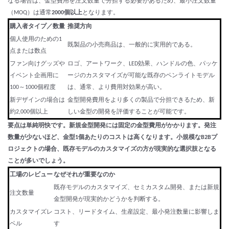
なる場合は、金型費用を注文数量で分担する必要があるため、最小注文数量
（MOQ）は通常
2000個以上
となります。
購入者タイプ／数量
推奨方向
個人使用のための1
既製品の小売商品は、一般的に実用的である。
点または数点
ファン向けグッズや
ロゴ、アートワーク、LED効果、ハンドルの色、パッケ
イベント企画用に
ージのカスタマイズが可能な既存のペンライトモデル
100～1000個程度
は、通常、より費用対効果が高い。
新デザインの場合は
金型開発費用をより多くの製品で分担できるため、新
約2,000個以上
しい金型の開発を評価することが可能です。
要点は単純明快です。新規金型開発には固定の金型費用がかかります。発注
数量が少ないほど、金型1個あたりのコストは高くなります。小規模なB2Bプ
ロジェクトの場合、既存モデルのカスタマイズの方が現実的な選択肢となる
ことが多いでしょう。
工場のレビュー
なぜそれが重要なのか
既存モデルのカスタマイズ、セミカスタム開発、または新規
注文数量
金型開発が現実的かどうかを判断する。
カスタマイズレ
コスト、リードタイム、生産設定、最小発注数量に影響しま
ベル
す