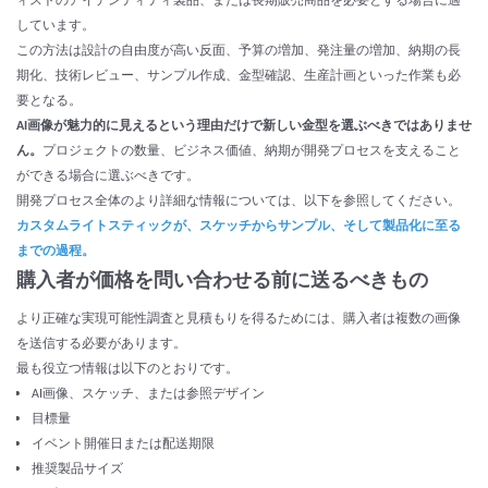
ィストのアイデンティティ製品、または長期販売商品を必要とする場合に適
しています。
この方法は設計の自由度が高い反面、予算の増加、発注量の増加、納期の長
期化、技術レビュー、サンプル作成、金型確認、生産計画といった作業も必
要となる。
AI画像が魅力的に見えるという理由だけで新しい金型を選ぶべきではありませ
ん。
プロジェクトの数量、ビジネス価値、納期が開発プロセスを支えること
ができる場合に選ぶべきです。
開発プロセス全体のより詳細な情報については、以下を参照してください。
カスタムライトスティックが、スケッチからサンプル、そして製品化に至る
までの過程。
購入者が価格を問い合わせる前に送るべきもの
より正確な実現可能性調査と見積もりを得るためには、購入者は複数の画像
を送信する必要があります。
最も役立つ情報は以下のとおりです。
AI画像、スケッチ、または参照デザイン
目標量
イベント開催日または配送期限
推奨製品サイズ