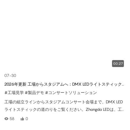
00:27
07-30
2026年更新 工場からスタジアムへ：DMX LEDライトスティック
の製造プロセスとライブショー効果
#工場見学
#製品デモ
#コンサートソリューション
工場の組立ラインからスタジアムコンサート会場まで、DMX LED
ライトスティックの道のりをご覧ください。Zhongda LEDは、工
場直販価格でプロ仕様のコンサート照明ソリューションを提供
58
0
し、安定した信号制御と圧倒的な観客効果をイベントに提供しま