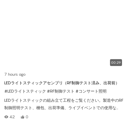
00:29
7 hours ago
LEDライトスティックアセンブリ（RF制御テスト済み、出荷前）
#LEDライトスティック
#RF制御テスト
#コンサート照明
LEDライトスティックの組み立て工程をご覧ください。製造中のRF
制御照明テスト、梱包、出荷準備、ライブイベントでの使用な
ど、様々な工程をご覧いただけます。
42
0