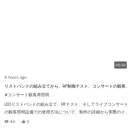
00:22
8 hours ago
リストバンドの組み立てから、RF制御テスト、コンサートの観客
照明の同期まで。
#コンサート観客席照明
LEDリストバンドの組み立て、RFテスト、そしてライブコンサート
の観客照明設備での使用方法について、制作の詳細から実際のイ
ベントでのパフォーマンスまでを解説します。
46
0