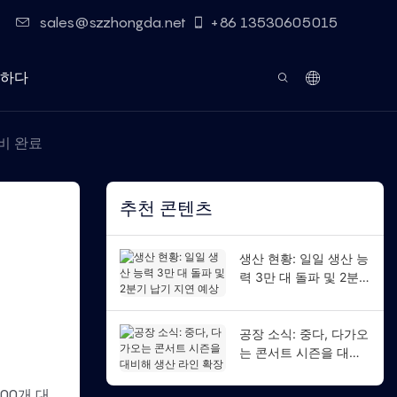
sales@szzhongda.net
+86 13530605015
하다
준비 완료
추천 콘텐츠
생산 현황: 일일 생산 능
력 3만 대 돌파 및 2분
기 납기 지연 예상
공장 소식: 중다, 다가오
는 콘서트 시즌을 대비
해 생산 라인 확장
00개 대