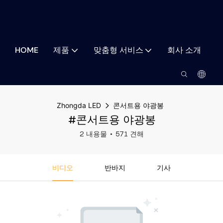
HOME
제품
맞춤형 서비스
회사 소개
Zhongda LED
콘서트용 야광봉
#콘서트용 야광봉
2 내용물
571 견해
비디오
반바지
기사