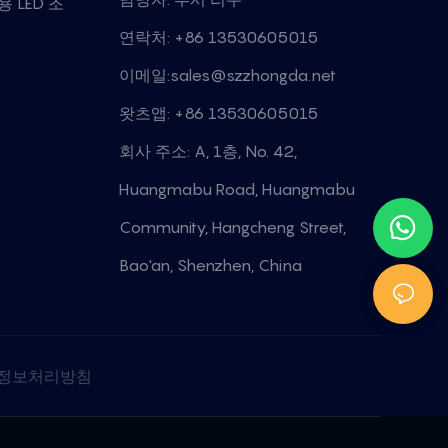
 LED 조
연락처: +86 13530605015
이메일:
sales@szzhongda.net
왓츠앱: +86 13530605015
회사 주소: A, 1층, No. 42,
Huangmabu Road, Huangmabu
Community, Hangcheng Street,
Bao'an, Shenzhen, China
정보처리방침