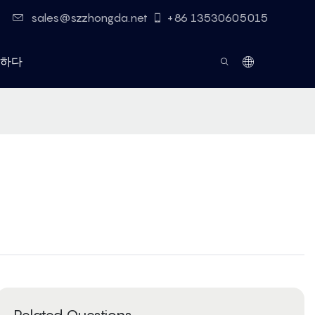
sales@szzhongda.net
+86 13530605015
하다
Related Questions